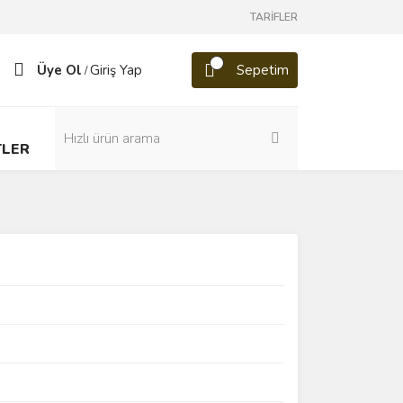
TARİFLER
Üye Ol
Giriş Yap
Sepetim
/
TLER