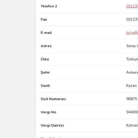
Telefon 2
03123
Fax
03123
E-mail
bilgi@
Adres
Saray 
Ülke
Türkiye
Şehir
Ankar
Semt
Kazan
Sicil Numarası
96875
Vergi No
94400
Vergi Dairesi
Kahra