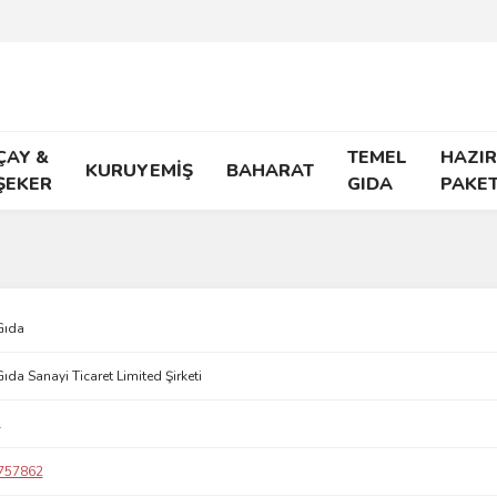
ÇAY &
TEMEL
HAZIR
KURUYEMİŞ
BAHARAT
ŞEKER
GIDA
PAKE
Gıda
ıda Sanayi Ticaret Limited Şirketi
l
757862