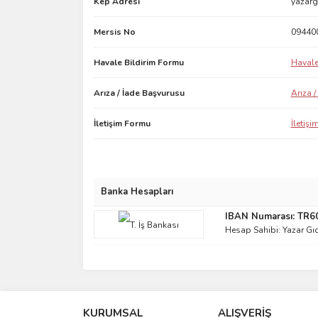
Kep Adresi
yazarg
Mersis No
09440
Havale Bildirim Formu
Havale
Arıza / İade Başvurusu
Arıza 
İletişim Formu
İletiş
Banka Hesapları
IBAN Numarası: TR
Hesap Sahibi: Yazar Gıd
KURUMSAL
ALIŞVERİŞ