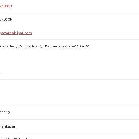
970003
970105
yazarbakliyat.com
mahallesi, 195. cadde, 7/L Kahramankazan/ANKARA
a
09312
mankazan