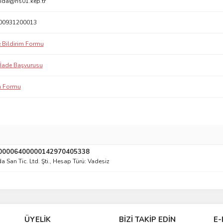
ida@hs01.kep.tr
00931200013
 Bildirim Formu
/ İade Başvurusu
im Formu
600006400000142970405338
a San Tic. Ltd. Şti., Hesap Türü: Vadesiz
ÜYELİK
BİZİ TAKİP EDİN
E-