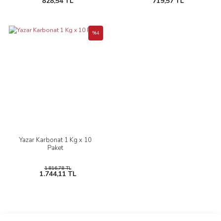
828,54 TL
719,57 TL
%4
Yazar Karbonat 1 Kg x 10
Paket
1.816,78 TL
1.744,11 TL