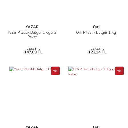
YAZAR
Orti
Yazar Pilavlık Bulgur 1 Kg x 2
Orti Pilavlık Bulgur 1 Kg
Paket
153,84 TL
127,23 TL
147,69 TL
122,14 TL
%4
%4
YAZAR
Orti