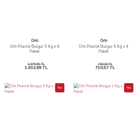
SÜT TOZU
SARI UN
LEBLEBİ
PUL BİBER
SİYEZ UNU
SUMAK
TAM BUĞDAY UNU
TARÇIN
Orti
Orti
Orti Pilavlık Bulgur 5 Kg x 6
Orti Pilavlık Bulgur 5 Kg x 4
YULAF UNU
TARHANA
Paket
Paket
TOZ BİBER
1.075,93 TL
740,18 TL
1.032,89 TL
710,57 TL
YENİBAHAR
ZENCEFİL
%4
%4
ZERDEÇAL