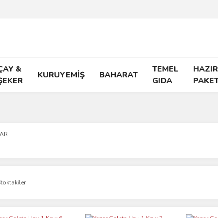
ÇAY &
TEMEL
HAZIR
KURUYEMİŞ
BAHARAT
ŞEKER
GIDA
PAKE
ZAR
toktakiler