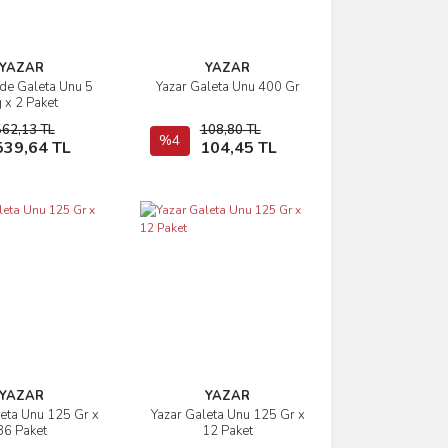
YAZAR
YAZAR
de Galeta Unu 5
Yazar Galeta Unu 400 Gr
İncele
İncele
 x 2 Paket
562,13 TL
108,80 TL
Sepete Ekle
%4
Sepete Ekle
539,64 TL
104,45 TL
YAZAR
YAZAR
leta Unu 125 Gr x
Yazar Galeta Unu 125 Gr x
İncele
İncele
36 Paket
12 Paket