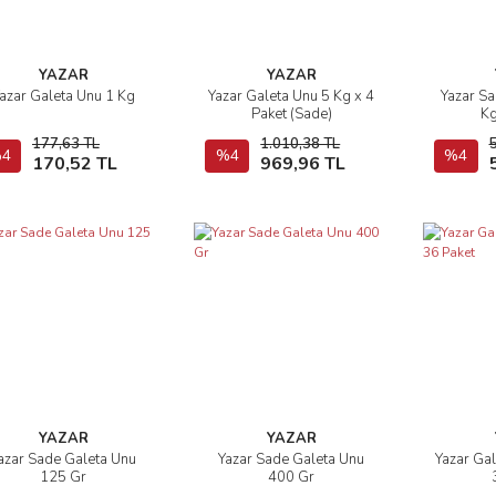
YAZAR
YAZAR
azar Galeta Unu 1 Kg
Yazar Galeta Unu 5 Kg x 4
Yazar Sa
İncele
İncele
Paket (Sade)
Kg
177,63 TL
1.010,38 TL
4
Sepete Ekle
%4
Sepete Ekle
%4
170,52 TL
969,96 TL
YAZAR
YAZAR
azar Sade Galeta Unu
Yazar Sade Galeta Unu
Yazar Ga
İncele
İncele
125 Gr
400 Gr