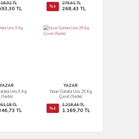
618,02 TL
279,61 TL
Sepete Ekle
%4
Sepete Ekle
593,30 TL
268,43 TL
YAZAR
YAZAR
Galeta Unu 5 Kg
Yazar Galeta Unu 25 Kg
İncele
İncele
(Sade)
Çuval (Sade)
361,18 TL
1.218,44 TL
Sepete Ekle
%4
Sepete Ekle
346,73 TL
1.169,70 TL