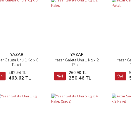
YAZAR
YAZAR
zar Galeta Unu 1 Kg x 6
Yazar Galeta Unu 1 Kg x 2
Yazar G
İncele
İncele
Paket
Paket
482,94 TL
260,90 TL
4
Sepete Ekle
%4
Sepete Ekle
%4
463,62 TL
250,46 TL