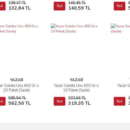
138,37 TL
146,45 TL
4
Sepete Ekle
%4
Sepete Ekle
%4
132,84 TL
140,59 TL
YAZAR
YAZAR
ar Galeta Unu 400 Gr x
Yazar Galeta Unu 400 Gr x
Yazar 
İncele
İncele
20 Paket (Sade)
10 Paket (Sade)
585,94 TL
332,66 TL
4
Sepete Ekle
%4
Sepete Ekle
%4
562,50 TL
319,35 TL