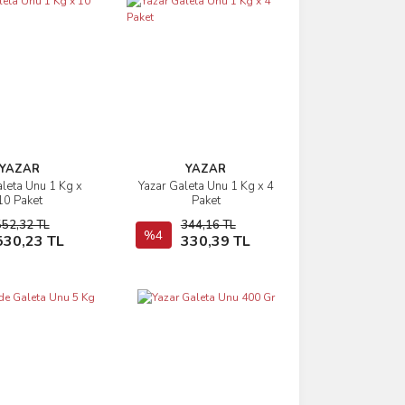
YAZAR
YAZAR
aleta Unu 1 Kg x
Yazar Galeta Unu 1 Kg x 4
İncele
İncele
10 Paket
Paket
552,32 TL
344,16 TL
Sepete Ekle
%4
Sepete Ekle
530,23 TL
330,39 TL