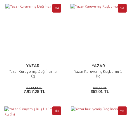
%4
%4
YAZAR
YAZAR
Yazar Kuruyemiş Dağ İnciri 5
Yazar Kuruyemiş Kuşburnu 1
Kg
Kg
8.247,17 TL
689,59 TL
7.917,28 TL
662,01 TL
%4
%4