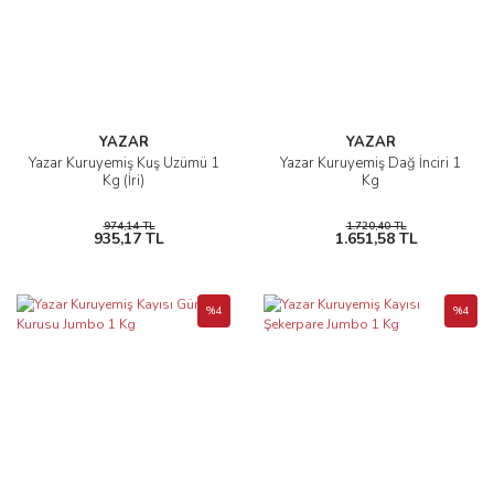
YAZAR
YAZAR
Yazar Kuruyemiş Kuş Üzümü 1
Yazar Kuruyemiş Dağ İnciri 1
Kg (İri)
Kg
974,14 TL
1.720,40 TL
935,17 TL
1.651,58 TL
%4
%4