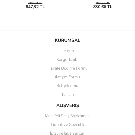
882,63 TL
865,27 TL
847,32 TL
830,66 TL
KURUMSAL
İletişim
Kargo Takibi
Havale Bildirim Formu
İletişim Formu
Belgelerimiz
Tanıtım
ALIŞVERİŞ
Mesafeli Satış Sözleşmesi
Gizlilik ve Güvenlik
İptal ve İade Şartları