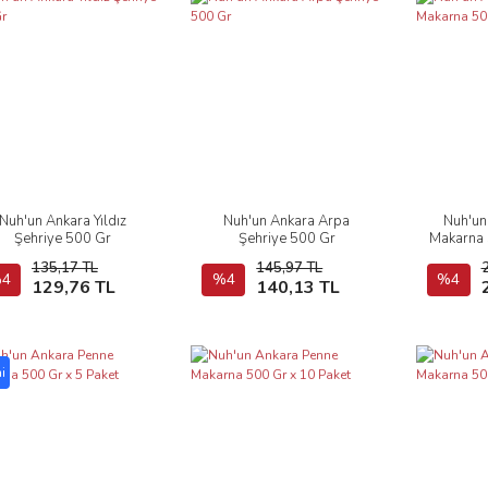
Nuh'un Ankara Yıldız
Nuh'un Ankara Arpa
Nuh'un
İncele
İncele
Şehriye 500 Gr
Şehriye 500 Gr
Makarna 
135,17 TL
145,97 TL
4
Sepete Ekle
%4
Sepete Ekle
%4
129,76 TL
140,13 TL
i