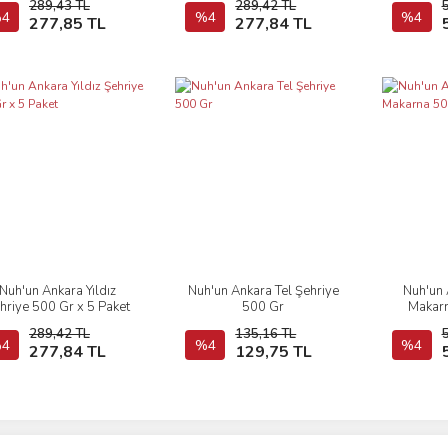
289,43 TL
289,42 TL
4
Sepete Ekle
%4
Sepete Ekle
%4
277,85 TL
277,84 TL
Nuh'un Ankara Yıldız
Nuh'un Ankara Tel Şehriye
Nuh'un 
İncele
İncele
hriye 500 Gr x 5 Paket
500 Gr
Makarn
289,42 TL
135,16 TL
4
Sepete Ekle
%4
Sepete Ekle
%4
277,84 TL
129,75 TL