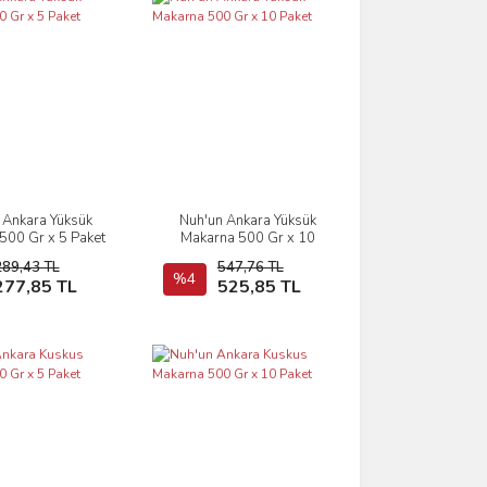
 Ankara Yüksük
Nuh'un Ankara Yüksük
İncele
İncele
500 Gr x 5 Paket
Makarna 500 Gr x 10
Paket
289,43 TL
547,76 TL
Sepete Ekle
%4
Sepete Ekle
277,85 TL
525,85 TL