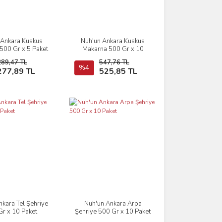
 Ankara Kuskus
Nuh'un Ankara Kuskus
İncele
İncele
500 Gr x 5 Paket
Makarna 500 Gr x 10
Paket
289,47 TL
547,76 TL
Sepete Ekle
%4
Sepete Ekle
277,89 TL
525,85 TL
nkara Tel Şehriye
Nuh'un Ankara Arpa
İncele
İncele
r x 10 Paket
Şehriye 500 Gr x 10 Paket