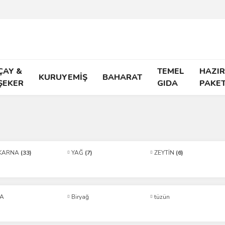
ÇAY &
TEMEL
HAZIR
KURUYEMİŞ
BAHARAT
ŞEKER
GIDA
PAKE
KARNA
(33)
YAĞ
(7)
ZEYTİN
(6)
FA
Biryağ
tüzün