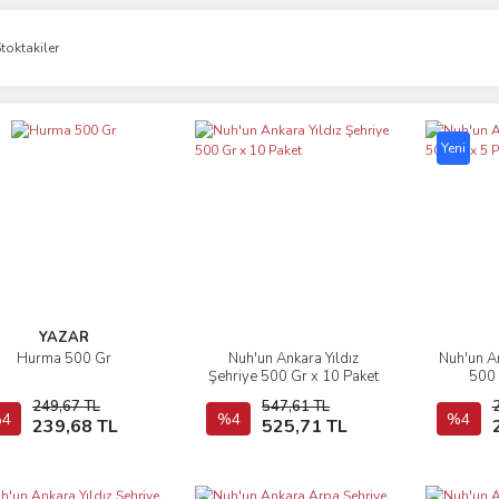
toktakiler
Yeni
YAZAR
Hurma 500 Gr
Nuh'un Ankara Yıldız
Nuh'un A
İncele
İncele
Şehriye 500 Gr x 10 Paket
500 
249,67 TL
547,61 TL
4
Sepete Ekle
%4
Sepete Ekle
%4
239,68 TL
525,71 TL