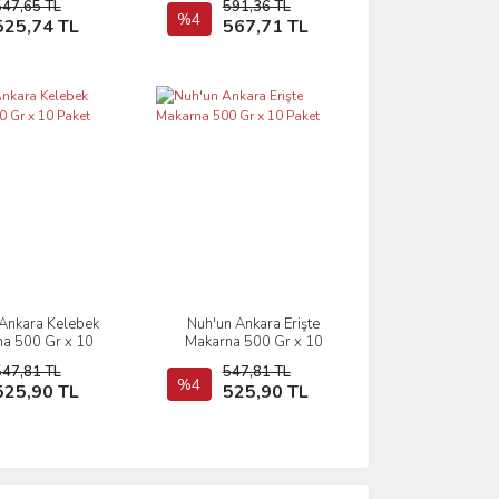
547,65 TL
591,36 TL
Sepete Ekle
%4
Sepete Ekle
525,74 TL
567,71 TL
Ankara Kelebek
Nuh'un Ankara Erişte
İncele
İncele
a 500 Gr x 10
Makarna 500 Gr x 10
Paket
Paket
547,81 TL
547,81 TL
Sepete Ekle
%4
Sepete Ekle
525,90 TL
525,90 TL