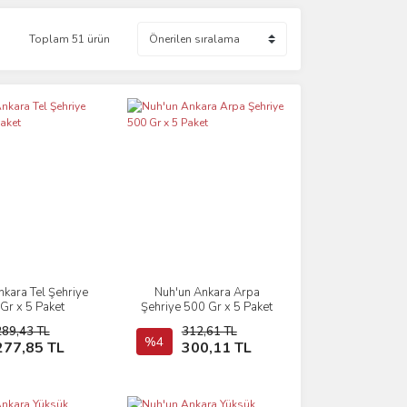
Toplam 51 ürün
nkara Tel Şehriye
Nuh'un Ankara Arpa
İncele
İncele
Gr x 5 Paket
Şehriye 500 Gr x 5 Paket
289,43 TL
312,61 TL
Sepete Ekle
%4
Sepete Ekle
277,85 TL
300,11 TL