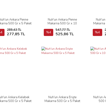
Nuh'un Ankara Penne
Nuh'un Ankara Penne
Nuh'un
İncele
İncele
karna 500 Gr x 5 Paket
Makarna 500 Gr x 10
Makarna 
Paket
289,43 TL
547,77 TL
4
Sepete Ekle
%4
Sepete Ekle
%4
277,85 TL
525,86 TL
uh'un Ankara Kelebek
Nuh'un Ankara Erişte
Nuh'un A
İncele
İncele
karna 500 Gr x 5 Paket
Makarna 500 Gr x 5 Paket
500 G