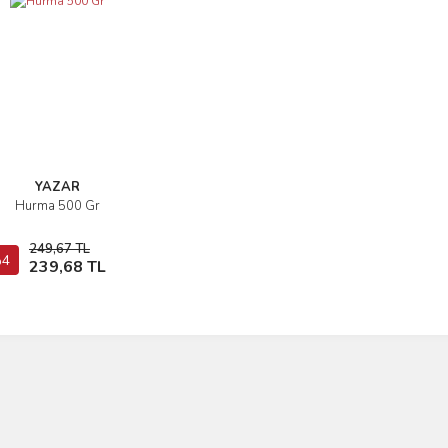
YAZAR
Hurma 500 Gr
İncele
249,67 TL
4
Sepete Ekle
239,68 TL