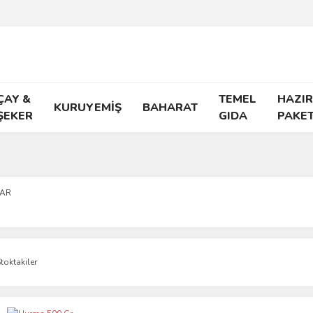
ÇAY &
TEMEL
HAZIR
KURUYEMİŞ
BAHARAT
ŞEKER
GIDA
PAKE
ZAR
toktakiler