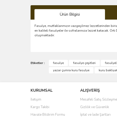
Ürün Bilgisi
Fasulye, mutfaklarımızın vazgeçilmez lezzetlerinden biri
en kaliteli fasulyeler ile sofralarınıza lezzet katacak.
oluşmaktadır.
Bu ürünün fiyat bilgisi, resim, ürün açıklamalarında 
Görüş ve önerileriniz için teşekkür ederiz.
Etiketler :
fasulye
fasulye çeşitleri
fasulyel
yazar çumra kuru fasulye
kuru bakliyat
Ürün resmi kalitesiz, bozuk veya görüntülenemiyo
Ürün açıklamasında eksik bilgiler bulunuyor.
KURUMSAL
ALIŞVERİŞ
Ürün bilgilerinde hatalar bulunuyor.
Ürün fiyatı diğer sitelerden daha pahalı.
İletişim
Mesafeli Satış Sözleşme
Bu ürüne benzer farklı alternatifler olmalı.
Kargo Takibi
Gizlilik ve Güvenlik
Havale Bildirim Formu
İptal ve İade Şartları