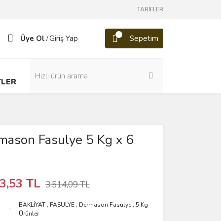
TARİFLER
Üye Ol
Giriş Yap
Sepetim
/
TLER
mason Fasulye 5 Kg x 6
3,53 TL
3.514,09 TL
BAKLİYAT
,
FASULYE
,
Dermason Fasulye
,
5 Kg
Ürünler