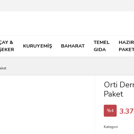
ÇAY &
TEMEL
HAZIR
KURUYEMİŞ
BAHARAT
ŞEKER
GIDA
PAKE
aket
Orti Der
Paket
3.37
%4
Kategori