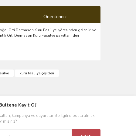
Önerileriniz
doğal Orti Dermason Kuru Fasülye, yöresinden gelen iri ve
ramlık Orti Dermason Kuru Fasulye paketlerinden
ımıza iletebilirsiniz.
asulye
kuru fasulye çeşitleri
Bültene Kayıt Ol!
satları, kampanya ve duyuruları ile ilgili e-posta almak
er misiniz?