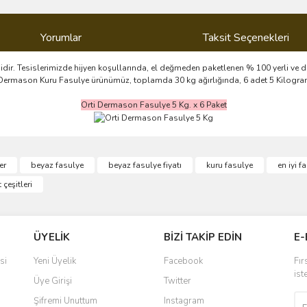
Yorumlar
Taksit Seçenekleri
sidir. Tesislerimizde hijyen koşullarında, el değmeden paketlenen % 100 yerli ve 
 Orti Dermason Kuru Fasulye ürünümüz, toplamda 30 kg ağırlığında, 6 adet 5 Kilog
Orti Dermason Fasulye 5 Kg. x 6 Paket
ve diğer konularda yetersiz gördüğünüz noktaları öneri formunu kullanarak taraf
er
beyaz fasulye
beyaz fasulye fiyatı
kuru fasulye
en iyi f
Bu ürüne ilk yorumu siz yapın!
 çeşitleri
r.
Yorum Yaz
ÜYELİK
BİZİ TAKİP EDİN
E-
si
Yeni Üyelik
Facebook
Fır
ist
Üye Girişi
Twitter
Şifremi Unuttum
Instagram