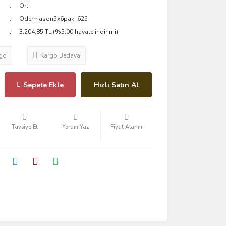
Orti
Odermason5x6pak_625
3.204,85 TL (%5,00 havale indirimi)
go
Kargo Bedava
Sepete Ekle
Hızlı Satın Al
Tavsiye Et
Yorum Yaz
Fiyat Alarmı