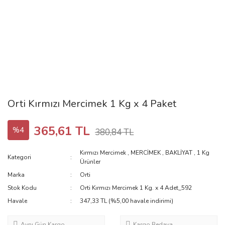
Orti Kırmızı Mercimek 1 Kg x 4 Paket
365,61 TL
%4
380,84 TL
Kırmızı Mercimek
,
MERCİMEK
,
BAKLİYAT
,
1 Kg
Kategori
Ürünler
Marka
Orti
Stok Kodu
Orti Kırmızı Mercimek 1 Kg. x 4 Adet_592
Havale
347,33 TL (%5,00 havale indirimi)
Aynı Gün Kargo
Kargo Bedava