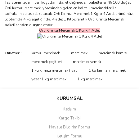
Tesislerimizde hijyen koşullarında, el değmeden paketlenen % 100 doğal
Orti Kırmızı Mercimek, yöresinden gelen en kaliteli mercimekler ile
sofralarınıza lezzet katacak. Orti Kırmızı Mercimek 1 Kg. x 4 Adet ürünümüz,
toplamda 4 kg ağırlığında, 4 adet 1 Kilogramlık Orti Kırmızı Mercimek
paketlerinden oluşmaktadır.
Orti Kırmızı Mercimek 1 Kg. x 4 Adet
Bu ürünün fiyat bilgisi, resim, ürün açıklamalarında ve diğer
Etiketler :
kırmızı mercimek
mercimek
mercimek kırmızı
konularda yetersiz gördüğünüz noktaları öneri formunu kullanarak
Bu ürüne ilk yorumu siz yapın!
mercimek çeşitleri
mercimek yemek
tarafımıza iletebilirsiniz.
Görüş ve önerileriniz için teşekkür ederiz.
1 kg kırmızı mercimek fiyatı
1 kg kırmızı mercimek
yazar 1 kg mercimek
1 kg mercimek
Yorum Yaz
Ürün resmi kalitesiz, bozuk veya görüntülenemiyor.
Ürün açıklamasında eksik bilgiler bulunuyor.
KURUMSAL
Ürün bilgilerinde hatalar bulunuyor.
İletişim
Ürün fiyatı diğer sitelerden daha pahalı.
Kargo Takibi
Bu ürüne benzer farklı alternatifler olmalı.
Havale Bildirim Formu
İletişim Formu