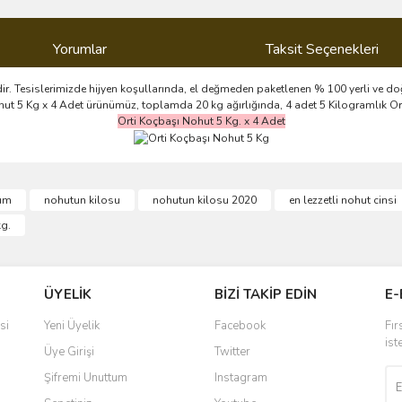
Yorumlar
Taksit Seçenekleri
ir. Tesislerimizde hijyen koşullarında, el değmeden paketlenen % 100 yerli ve doğa
Nohut 5 Kg x 4 Adet ürünümüz, toplamda 20 kg ağırlığında, 4 adet 5 Kilogramlık 
Orti Koçbaşı Nohut 5 Kg. x 4 Adet
ve diğer konularda yetersiz gördüğünüz noktaları öneri formunu kullanarak taraf
üm
nohutun kilosu
nohutun kilosu 2020
en lezzetli nohut cinsi
Bu ürüne ilk yorumu siz yapın!
kg.
r.
Yorum Yaz
ÜYELİK
BİZİ TAKİP EDİN
E-
si
Yeni Üyelik
Facebook
Fır
ist
Üye Girişi
Twitter
Şifremi Unuttum
Instagram