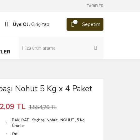
TARİFLER
Üye Ol
Giriş Yap
Sepetim
/
TLER
başı Nohut 5 Kg x 4 Paket
2,09 TL
1.554,26 TL
BAKLİYAT
,
Koçbaşı Nohut
,
NOHUT
,
5 Kg
Ürünler
Orti