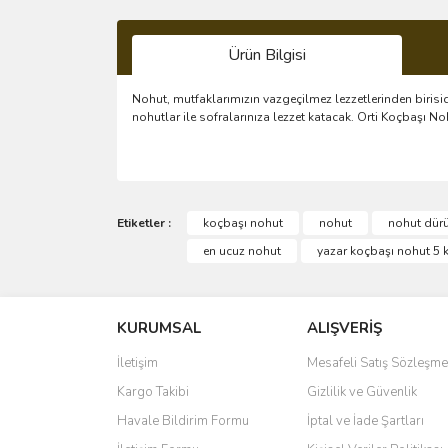
Ürün Bilgisi
Nohut, mutfaklarımızın vazgeçilmez lezzetlerinden birisid
nohutlar ile sofralarınıza lezzet katacak. Orti Koçbaşı 
Bu ürünün fiyat bilgisi, resim, ürün açıklamalarında 
Görüş ve önerileriniz için teşekkür ederiz.
Etiketler :
koçbaşı nohut
nohut
nohut dür
en ucuz nohut
yazar koçbaşı nohut 5 
Ürün resmi kalitesiz, bozuk veya görüntülenemiyo
Ürün açıklamasında eksik bilgiler bulunuyor.
KURUMSAL
ALIŞVERİŞ
Ürün bilgilerinde hatalar bulunuyor.
Ürün fiyatı diğer sitelerden daha pahalı.
İletişim
Mesafeli Satış Sözleşme
Bu ürüne benzer farklı alternatifler olmalı.
Kargo Takibi
Gizlilik ve Güvenlik
Havale Bildirim Formu
İptal ve İade Şartları