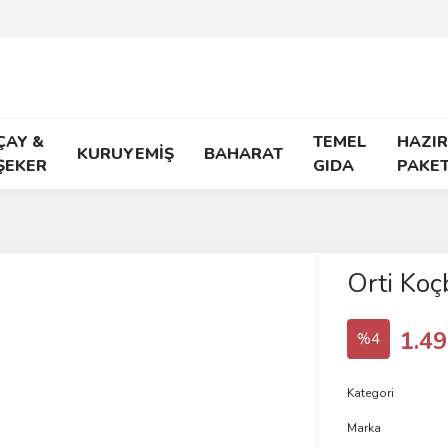
ÇAY &
TEMEL
HAZIR
KURUYEMİŞ
BAHARAT
ŞEKER
GIDA
PAKE
Orti Koç
1.49
%4
Kategori
Marka