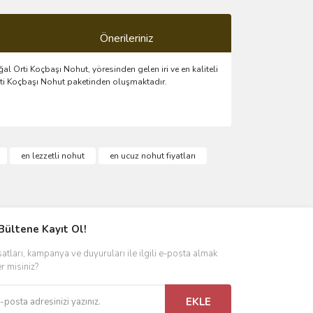
Önerileriniz
l Orti Koçbaşı Nohut, yöresinden gelen iri ve en kaliteli
Orti Koçbaşı Nohut paketinden oluşmaktadır.
ımıza iletebilirsiniz.
en lezzetli nohut
en ucuz nohut fiyatları
Bültene Kayıt Ol!
satları, kampanya ve duyuruları ile ilgili e-posta almak
er misiniz?
EKLE