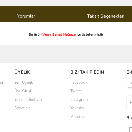
Yorumlar
Taksit Seçenekleri
Bu ürün
Vega Sanal Mağaza
ile listelenmiştir
ve diğer konularda yetersiz gördüğünüz noktaları öneri formunu kullanarak taraf
Bu ürüne ilk yorumu siz yapın!
ÜYELİK
BİZİ TAKİP EDİN
E-
r.
Yorum Yaz
si
Yeni Üyelik
Facebook
Fır
ist
Üye Girişi
Twitter
Şifremi Unuttum
Instagram
Sepetiniz
Youtube
Pinterest
Bi