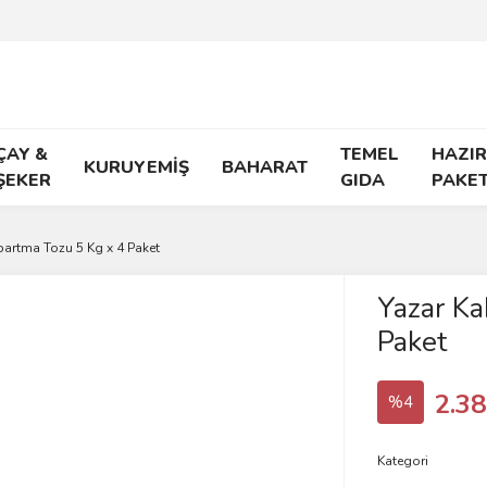
ÇAY &
TEMEL
HAZIR
KURUYEMİŞ
BAHARAT
ŞEKER
GIDA
PAKE
bartma Tozu 5 Kg x 4 Paket
Yazar Ka
Paket
2.38
%4
Kategori