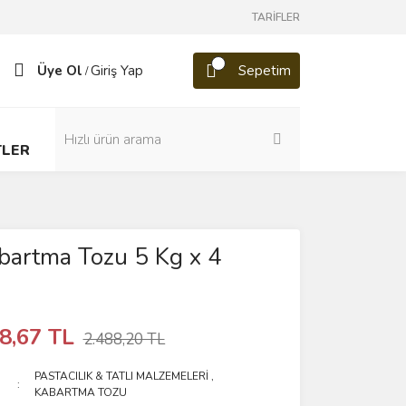
TARİFLER
Üye Ol
Giriş Yap
Sepetim
/
TLER
bartma Tozu 5 Kg x 4
8,67 TL
2.488,20 TL
PASTACILIK & TATLI MALZEMELERİ
,
KABARTMA TOZU