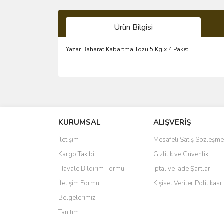
Ürün Bilgisi
Yazar Baharat Kabartma Tozu 5 Kg x 4 Paket
Bu ürünün fiyat bilgisi, resim, ürün açıklamalarında 
Görüş ve önerileriniz için teşekkür ederiz.
KURUMSAL
ALIŞVERİŞ
Ürün resmi kalitesiz, bozuk veya görüntülenemiyo
Ürün açıklamasında eksik bilgiler bulunuyor.
İletişim
Mesafeli Satış Sözleşme
Ürün bilgilerinde hatalar bulunuyor.
Kargo Takibi
Gizlilik ve Güvenlik
Ürün fiyatı diğer sitelerden daha pahalı.
Havale Bildirim Formu
İptal ve İade Şartları
Bu ürüne benzer farklı alternatifler olmalı.
İletişim Formu
Kişisel Veriler Politikası
Belgelerimiz
Tanıtım