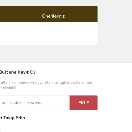
Önerileriniz
ımıza iletebilirsiniz.
Bültene Kayıt Ol!
satları, kampanya ve duyuruları ile ilgili e-posta almak
er misiniz?
EKLE
zi Takip Edin