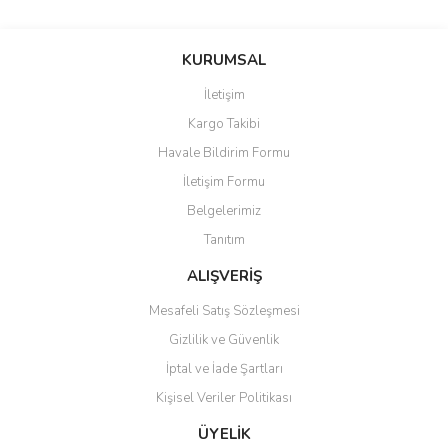
Bu ürünün fiyat bilgisi, resim, ürün açıklamalarında ve diğer
konularda yetersiz gördüğünüz noktaları öneri formunu kullanarak
Bu ürüne ilk yorumu siz yapın!
KURUMSAL
tarafımıza iletebilirsiniz.
Görüş ve önerileriniz için teşekkür ederiz.
İletişim
Yorum Yaz
Kargo Takibi
Ürün resmi kalitesiz, bozuk veya görüntülenemiyor.
Havale Bildirim Formu
Ürün açıklamasında eksik bilgiler bulunuyor.
İletişim Formu
Ürün bilgilerinde hatalar bulunuyor.
Belgelerimiz
Ürün fiyatı diğer sitelerden daha pahalı.
Tanıtım
Bu ürüne benzer farklı alternatifler olmalı.
ALIŞVERİŞ
Mesafeli Satış Sözleşmesi
Gizlilik ve Güvenlik
İptal ve İade Şartları
Gönder
Kişisel Veriler Politikası
ÜYELİK