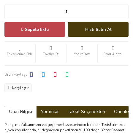
Sepete Ekle
Hızlı Satın Al
Tavsiye Et
Yorum Yaz
Fiyat Alarmı
Ürün Paylaş :
Karşılaştır
Ürün Bilgisi
Yorumlar
Taksit Seçenekleri
Önerilerin
Pirinç, mutfaklarımızın vazgeçilmez lezzetlerinden birisidir. Tesislerimizde
hijyen koşullarında, el değmeden paketlenen % 100 doğal Yazar Basmati