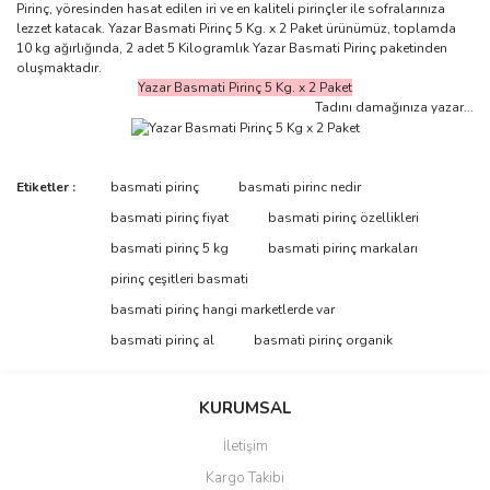
Pirinç, yöresinden hasat edilen iri ve en kaliteli pirinçler ile sofralarınıza
lezzet katacak. Yazar Basmati Pirinç 5 Kg. x 2 Paket ürünümüz, toplamda
10 kg ağırlığında, 2 adet 5 Kilogramlık Yazar Basmati Pirinç paketinden
oluşmaktadır.
Yazar Basmati Pirinç 5 Kg. x 2 Paket
Tadını damağınıza yazar...
Bu ürünün fiyat bilgisi, resim, ürün açıklamalarında ve diğer
Etiketler :
basmati pirinç
basmati pirinc nedir
konularda yetersiz gördüğünüz noktaları öneri formunu kullanarak
basmati pirinç fiyat
basmati pirinç özellikleri
tarafımıza iletebilirsiniz.
Görüş ve önerileriniz için teşekkür ederiz.
basmati pirinç 5 kg
basmati pirinç markaları
satın alma
pirinç çeşitleri basmati
basmati pirinci değil, aldatıyorlar
Ürün resmi kalitesiz, bozuk veya görüntülenemiyor.
basmati pirinç hangi marketlerde var
Yorumumu kaldıracağınızı biliyorum ama bir daha asla hiçbir
Ürün açıklamasında eksik bilgiler bulunuyor.
ürününüzü almayacağımı ve sizi herkese anlatacağımı bilmenizi
basmati pirinç al
basmati pirinç organik
isterim.
Ürün bilgilerinde hatalar bulunuyor.
Ürün fiyatı diğer sitelerden daha pahalı.
Ahmed Elghareeb | 22/07/2023
KURUMSAL
Bu ürüne benzer farklı alternatifler olmalı.
İletişim
Yorum Yaz
Kargo Takibi