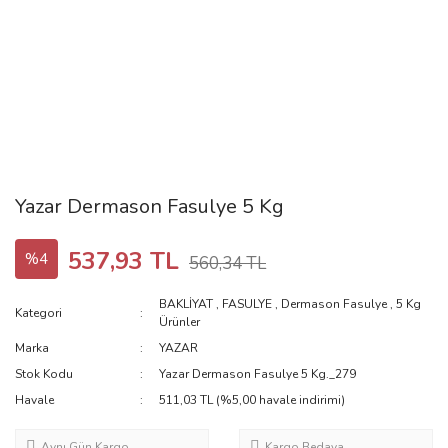
Yazar Dermason Fasulye 5 Kg
537,93 TL
%4
560,34 TL
BAKLİYAT
,
FASULYE
,
Dermason Fasulye
,
5 Kg
Kategori
Ürünler
Marka
YAZAR
Stok Kodu
Yazar Dermason Fasulye 5 Kg._279
Havale
511,03 TL (%5,00 havale indirimi)
Aynı Gün Kargo
Kargo Bedava