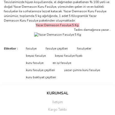
Tesislerimizde hijyen koşullarında, el değmeden paketlenen % 100 yerli ve
doğal Yazar Dermason Kuru Fasülye, yöresinden gelen iri ve en kaliteli
fasulyeler ile sofralarınıza lezzet katacak. Yazar Dermason Kuru Fasulye
ürünümüz, toplamda 5 kg ağırlığında, 1 adet 5 Kilogramlık Yazar
Dermason Kuru Fasulye paketinden oluşmaktadır.
Yazar Dermason Fasulye 5 Kg.
Tadını damağınıza yazar...
Bu ürünün fiyat bilgisi, resim, ürün açıklamalarında ve diğer
Etiketler :
fasulye
fasulye çeşitleri
fasulyeler
konularda yetersiz gördüğünüz noktaları öneri formunu kullanarak
Bu ürüne ilk yorumu siz yapın!
beyaz fasulye
beyaz fasulye fiyatı
tarafımıza iletebilirsiniz.
Görüş ve önerileriniz için teşekkür ederiz.
kuru fasulye
en iyi fasulye
kuru fasulye çeşitleri
yazar çumra kuru fasulye
Yorum Yaz
Ürün resmi kalitesiz, bozuk veya görüntülenemiyor.
kuru bakliyat çeşitleri
Ürün açıklamasında eksik bilgiler bulunuyor.
Ürün bilgilerinde hatalar bulunuyor.
KURUMSAL
Ürün fiyatı diğer sitelerden daha pahalı.
İletişim
Bu ürüne benzer farklı alternatifler olmalı.
Kargo Takibi