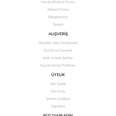
Havale Bildirim Formu
İletişim Formu
Belgelerimiz
Gönder
Tanıtım
ALIŞVERİŞ
Mesafeli Satış Sözleşmesi
Gizlilik ve Güvenlik
İptal ve İade Şartları
Kişisel Veriler Politikası
ÜYELİK
Yeni Üyelik
Üye Girişi
Şifremi Unuttum
Sepetiniz
BİZİ TAKİP EDİN