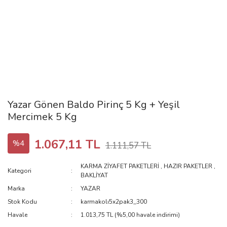
Yazar Gönen Baldo Pirinç 5 Kg + Yeşil
Mercimek 5 Kg
1.067,11 TL
%4
1.111,57 TL
KARMA ZİYAFET PAKETLERİ
,
HAZIR PAKETLER
,
Kategori
BAKLİYAT
Marka
YAZAR
Stok Kodu
karmakolı5x2pak3_300
Havale
1.013,75 TL (%5,00 havale indirimi)