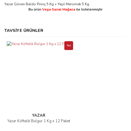
Yazar Gönen Baldo Pirinç 5 Kg + Yeşil Mercimek 5 Kg
Bu ürün
Vega Sanal Mağaza
ile listelenmiştir
Bu ürünün fiyat bilgisi, resim, ürün açıklamalarında ve diğer
TAVSİYE ÜRÜNLER
konularda yetersiz gördüğünüz noktaları öneri formunu kullanarak
Bu ürüne ilk yorumu siz yapın!
tarafımıza iletebilirsiniz.
Görüş ve önerileriniz için teşekkür ederiz.
%4
Yorum Yaz
Ürün resmi kalitesiz, bozuk veya görüntülenemiyor.
Ürün açıklamasında eksik bilgiler bulunuyor.
Ürün bilgilerinde hatalar bulunuyor.
Ürün fiyatı diğer sitelerden daha pahalı.
Bu ürüne benzer farklı alternatifler olmalı.
YAZAR
Yazar Köftelik Bulgur 1 Kg x 12 Paket
Gönder