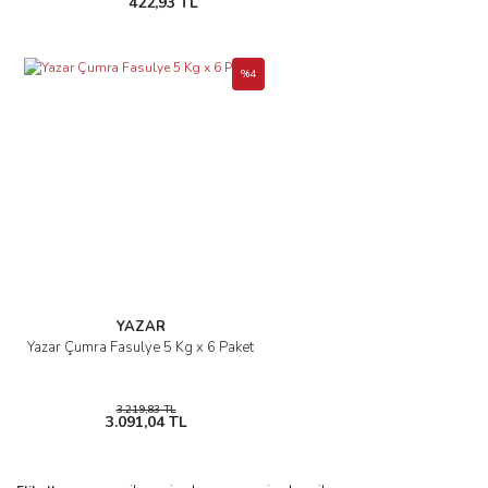
422,93 TL
%4
YAZAR
Yazar Çumra Fasulye 5 Kg x 6 Paket
3.219,83 TL
3.091,04 TL