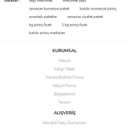
Etiketler :
yeşil mercimek
mercimek yeşil
ramazan kumanya paketi
baldo osmancık pirinç
avantajlı paketler
ramazan ziyafet paketi
kg pirinç fiyatı
1 kg pirinç fiyatı
baldo pirinç markaları
KURUMSAL
İletişim
Kargo Takibi
Havale Bildirim Formu
İletişim Formu
Belgelerimiz
Tanıtım
ALIŞVERİŞ
Mesafeli Satış Sözleşmesi