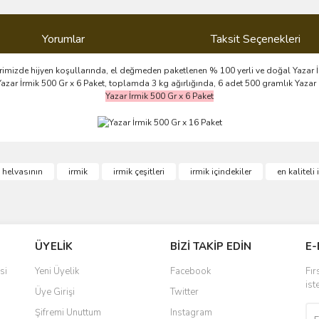
Yorumlar
Taksit Seçenekleri
erimizde hijyen koşullarında, el değmeden paketlenen % 100 yerli ve doğal Yazar İr
. Yazar İrmik 500 Gr x 6 Paket, toplamda 3 kg ağırlığında, 6 adet 500 gramlık Yaza
Yazar İrmik 500 Gr x 6 Paket
ve diğer konularda yetersiz gördüğünüz noktaları öneri formunu kullanarak taraf
k helvasının
irmik
irmik çeşitleri
irmik içindekiler
en kaliteli
Bu ürüne ilk yorumu siz yapın!
r.
Yorum Yaz
ÜYELİK
BİZİ TAKİP EDİN
E-
si
Yeni Üyelik
Facebook
Fır
ist
Üye Girişi
Twitter
Şifremi Unuttum
Instagram