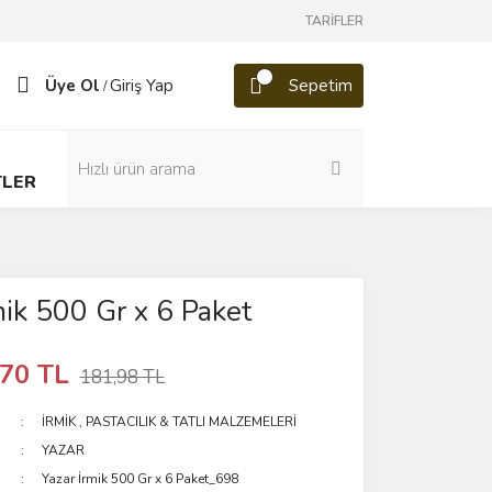
TARİFLER
Üye Ol
Giriş Yap
Sepetim
/
TLER
mik 500 Gr x 6 Paket
,70 TL
181,98 TL
İRMİK
,
PASTACILIK & TATLI MALZEMELERİ
YAZAR
Yazar İrmik 500 Gr x 6 Paket_698