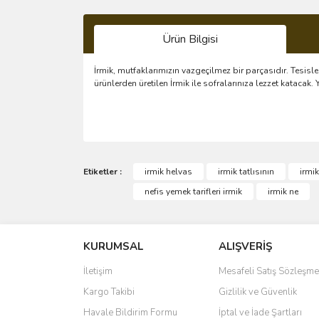
Ürün Bilgisi
İrmik, mutfaklarımızın vazgeçilmez bir parçasıdır. Tesisl
ürünlerden üretilen İrmik ile sofralarınıza lezzet katacak
Bu ürünün fiyat bilgisi, resim, ürün açıklamalarında 
Görüş ve önerileriniz için teşekkür ederiz.
Etiketler :
irmik helvas
irmik tatlısının
irmi
nefis yemek tarifleri irmik
irmik ne
Ürün resmi kalitesiz, bozuk veya görüntülenemiyo
Ürün açıklamasında eksik bilgiler bulunuyor.
KURUMSAL
ALIŞVERİŞ
Ürün bilgilerinde hatalar bulunuyor.
Ürün fiyatı diğer sitelerden daha pahalı.
İletişim
Mesafeli Satış Sözleşme
Bu ürüne benzer farklı alternatifler olmalı.
Kargo Takibi
Gizlilik ve Güvenlik
Havale Bildirim Formu
İptal ve İade Şartları