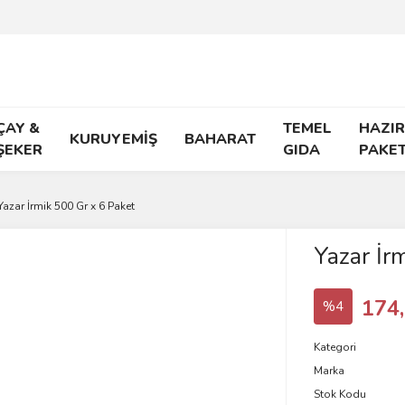
ÇAY &
TEMEL
HAZIR
KURUYEMİŞ
BAHARAT
ŞEKER
GIDA
PAKE
Yazar İrmik 500 Gr x 6 Paket
Yazar İr
174
%4
Kategori
Marka
Stok Kodu