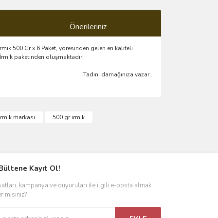
Önerileriniz
mik 500 Gr x 6 Paket, yöresinden gelen en kaliteli
r İrmik paketinden oluşmaktadır.
Tadını damağınıza yazar...
ımıza iletebilirsiniz.
 irmik markası
500 gr irmik
Bültene Kayıt Ol!
satları, kampanya ve duyuruları ile ilgili e-posta almak
er misiniz?