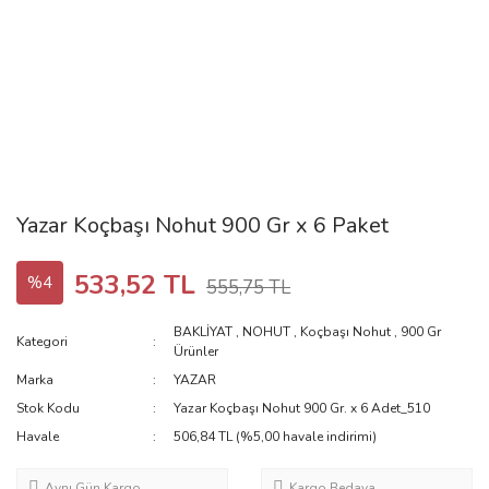
Yazar Koçbaşı Nohut 900 Gr x 6 Paket
533,52 TL
%4
555,75 TL
BAKLİYAT
,
NOHUT
,
Koçbaşı Nohut
,
900 Gr
Kategori
Ürünler
Marka
YAZAR
Stok Kodu
Yazar Koçbaşı Nohut 900 Gr. x 6 Adet_510
Havale
506,84 TL (%5,00 havale indirimi)
Aynı Gün Kargo
Kargo Bedava