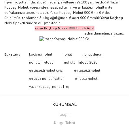
hijyen koşullarında, el değmeden paketlenen % 100 yerli ve doğal Yazar
Koçbaşı Nohut, yöresinden hasat edilen iri ve en kaliteli nohutlar ile
sofralarınıza lezzet katacak. Yazar Koçbaşı Nohut 900 Gr. x 6 Adet
ürünümüz, toplamda 5.4 kg ağırlığında, 6 adet 900 Gramlık Yazar Koçbaşı
Nohut paketlerinden oluşmaktadır.
Yazar Koçbaşı Nohut 900 Gr. x 6 Adet
Tadını damağınıza yazar...
Bu ürünün fiyat bilgisi, resim, ürün açıklamalarında ve diğer
Etiketler :
koçbaşı nohut
nohut
nohut dürüm
konularda yetersiz gördüğünüz noktaları öneri formunu kullanarak
Bu ürüne ilk yorumu siz yapın!
nohutun kilosu
nohutun kilosu 2020
tarafımıza iletebilirsiniz.
Görüş ve önerileriniz için teşekkür ederiz.
en lezzetli nohut cinsi
en lezzetli nohut
en ucuz nohut fiyatları
en ucuz nohut
Yorum Yaz
Ürün resmi kalitesiz, bozuk veya görüntülenemiyor.
yazar koçbaşı nohut 1 kg
Ürün açıklamasında eksik bilgiler bulunuyor.
Ürün bilgilerinde hatalar bulunuyor.
KURUMSAL
Ürün fiyatı diğer sitelerden daha pahalı.
İletişim
Bu ürüne benzer farklı alternatifler olmalı.
Kargo Takibi