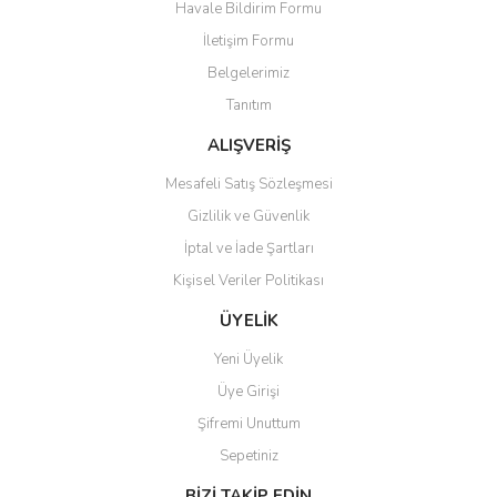
Havale Bildirim Formu
İletişim Formu
Belgelerimiz
Gönder
Tanıtım
ALIŞVERİŞ
Mesafeli Satış Sözleşmesi
Gizlilik ve Güvenlik
İptal ve İade Şartları
Kişisel Veriler Politikası
ÜYELİK
Yeni Üyelik
Üye Girişi
Şifremi Unuttum
Sepetiniz
BİZİ TAKİP EDİN