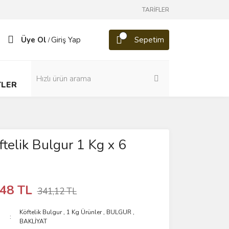
TARİFLER
Üye Ol
Giriş Yap
Sepetim
/
TLER
ftelik Bulgur 1 Kg x 6
,48 TL
341,12 TL
Köftelik Bulgur
,
1 Kg Ürünler
,
BULGUR
,
BAKLİYAT