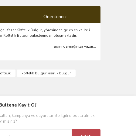
Önerileriniz
al Yazar Köftelik Bulgur, yöresinden gelen en kaliteli
ar Köftelik Bulgur paketlerinden oluşmaktadır.
Tadını damağınıza yazar...
ımıza iletebilirsiniz.
öftelik
köftelik bulgur kısırlık bulgur
Bültene Kayıt Ol!
satları, kampanya ve duyuruları ile ilgili e-posta almak
er misiniz?