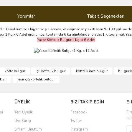
Yorumlar
Taksit Seçenekleri
dir. Tesislerimizde hijyen koşullarında, el değmeden paketlenen % 100 yerli ve doğ
ulgur 1 Kg x 6 Adet ürünümüz, toplamda 6 kg ağırlığında, 6 adet 1 Kilogramlık Yaz
Yazar Köftelik Bulgur 1 Kg. x 6 Adet
ve diğer konularda yetersiz gördüğünüz noktaları öneri formunu kullanarak taraf
köfte bulgur
içli köftelik bulgur
köftelik ince bulgur
bulgur k
Bu ürüne ilk yorumu siz yapın!
kisir
kisir çiğ köftelik bulgur
r.
Yorum Yaz
ÜYELİK
BİZİ TAKİP EDİN
E-
si
Yeni Üyelik
Facebook
Fır
ist
Üye Girişi
Twitter
Şifremi Unuttum
Instagram