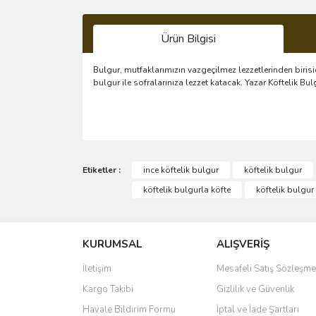
Ürün Bilgisi
Bulgur, mutfaklarımızın vazgeçilmez lezzetlerinden birisi
bulgur ile sofralarınıza lezzet katacak. Yazar Köftelik B
Bu ürünün fiyat bilgisi, resim, ürün açıklamalarında 
Görüş ve önerileriniz için teşekkür ederiz.
Etiketler :
ince köftelik bulgur
köftelik bulgur
köftelik bulgurla köfte
köftelik bulgur 
Ürün resmi kalitesiz, bozuk veya görüntülenemiyo
Ürün açıklamasında eksik bilgiler bulunuyor.
KURUMSAL
ALIŞVERİŞ
Ürün bilgilerinde hatalar bulunuyor.
Ürün fiyatı diğer sitelerden daha pahalı.
İletişim
Mesafeli Satış Sözleşme
Bu ürüne benzer farklı alternatifler olmalı.
Kargo Takibi
Gizlilik ve Güvenlik
Havale Bildirim Formu
İptal ve İade Şartları