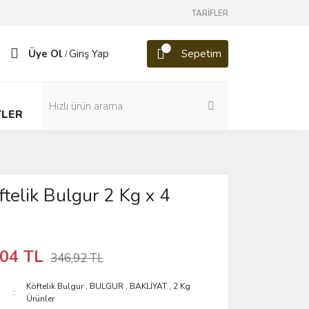
TARİFLER
Üye Ol
Giriş Yap
Sepetim
/
TLER
ftelik Bulgur 2 Kg x 4
,04 TL
346,92 TL
Köftelik Bulgur
,
BULGUR
,
BAKLİYAT
,
2 Kg
Ürünler