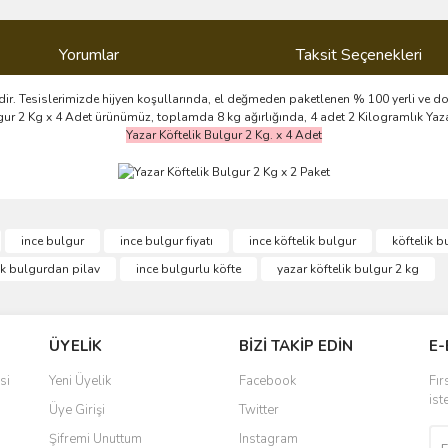
Yorumlar
Taksit Seçenekleri
dir. Tesislerimizde hijyen koşullarında, el değmeden paketlenen % 100 yerli ve doğ
ulgur 2 Kg x 4 Adet ürünümüz, toplamda 8 kg ağırlığında, 4 adet 2 Kilogramlık Yaz
Yazar Köftelik Bulgur 2 Kg. x 4 Adet
ve diğer konularda yetersiz gördüğünüz noktaları öneri formunu kullanarak taraf
ince bulgur
ince bulgur fiyatı
ince köftelik bulgur
köftelik b
Bu ürüne ilk yorumu siz yapın!
ik bulgurdan pilav
ince bulgurlu köfte
yazar köftelik bulgur 2 kg
r.
Yorum Yaz
ÜYELİK
BİZİ TAKİP EDİN
E-
si
Yeni Üyelik
Facebook
Fır
ist
Üye Girişi
Twitter
Şifremi Unuttum
Instagram