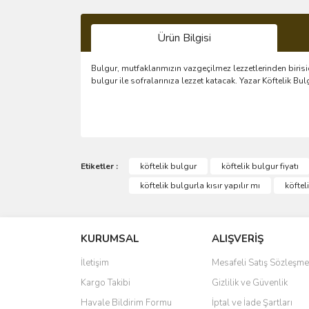
Ürün Bilgisi
Bulgur, mutfaklarımızın vazgeçilmez lezzetlerinden birisi
bulgur ile sofralarınıza lezzet katacak. Yazar Köftelik B
Bu ürünün fiyat bilgisi, resim, ürün açıklamalarında 
Görüş ve önerileriniz için teşekkür ederiz.
Etiketler :
köftelik bulgur
köftelik bulgur fiyatı
köftelik bulgurla kısır yapılır mı
köftel
Ürün resmi kalitesiz, bozuk veya görüntülenemiyo
Ürün açıklamasında eksik bilgiler bulunuyor.
KURUMSAL
ALIŞVERİŞ
Ürün bilgilerinde hatalar bulunuyor.
Ürün fiyatı diğer sitelerden daha pahalı.
İletişim
Mesafeli Satış Sözleşme
Bu ürüne benzer farklı alternatifler olmalı.
Kargo Takibi
Gizlilik ve Güvenlik
Havale Bildirim Formu
İptal ve İade Şartları