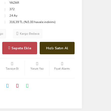
YAZAR
372
24 Ay
316,39 TL (%5,00 havale indirimi)
go
Kargo Bedava
Sepete Ekle
Hızlı Satın Al
Tavsiye Et
Yorum Yaz
Fiyat Alarmı