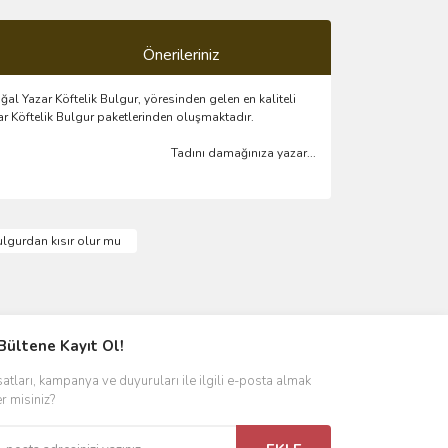
Önerileriniz
al Yazar Köftelik Bulgur, yöresinden gelen en kaliteli
ar Köftelik Bulgur paketlerinden oluşmaktadır.
Tadını damağınıza yazar...
ımıza iletebilirsiniz.
ulgurdan kısır olur mu
Bültene Kayıt Ol!
satları, kampanya ve duyuruları ile ilgili e-posta almak
er misiniz?