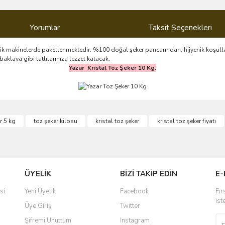
Yorumlar
Taksit Seçenekleri
tik makinelerde paketlenmektedir. %100 doğal şeker pancarından, hijyenik koşulla
baklava gibi tatlılarınıza lezzet katacak.
Yazar Kristal Toz Şeker 10 Kg.
ve diğer konularda yetersiz gördüğünüz noktaları öneri formunu kullanarak taraf
r 5 kg
toz şeker kilosu
kristal toz şeker
kristal toz şeker fiyatı
r.
ÜYELİK
BİZİ TAKİP EDİN
E-
si
Yeni Üyelik
Facebook
Fır
ist
Üye Girişi
Twitter
Şifremi Unuttum
Instagram