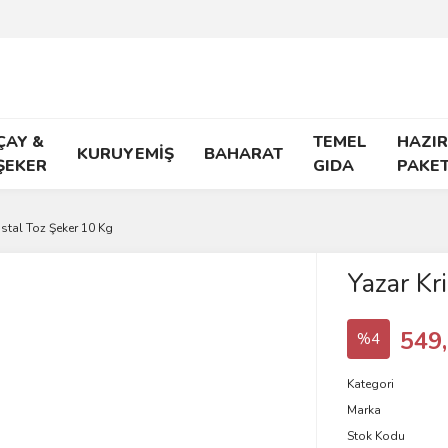
ÇAY &
TEMEL
HAZIR
KURUYEMİŞ
BAHARAT
ŞEKER
GIDA
PAKE
istal Toz Şeker 10 Kg
Yazar Kr
549
%4
Kategori
Marka
Stok Kodu