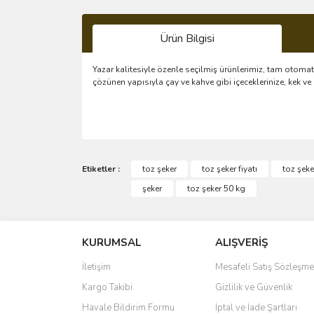
Ürün Bilgisi
Yazar kalitesiyle özenle seçilmiş ürünlerimiz, tam otoma
çözünen yapısıyla çay ve kahve gibi içeceklerinize, kek ve 
Bu ürünün fiyat bilgisi, resim, ürün açıklamalarında 
Görüş ve önerileriniz için teşekkür ederiz.
Etiketler :
toz şeker
toz şeker fiyatı
toz şeke
şeker
toz şeker 50 kg
İhtiyaç
Ürün resmi kalitesiz, bozuk veya görüntülenemiyo
Ürün açıklamasında eksik bilgiler bulunuyor.
Aldım ürünler çok güzel yine alacağım
KURUMSAL
ALIŞVERİŞ
Ürün bilgilerinde hatalar bulunuyor.
S... T... | 25/06/2022
Ürün fiyatı diğer sitelerden daha pahalı.
İletişim
Mesafeli Satış Sözleşme
Bu ürüne benzer farklı alternatifler olmalı.
Kargo Takibi
Gizlilik ve Güvenlik
Uygun
Havale Bildirim Formu
İptal ve İade Şartları