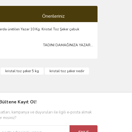
Önerileriniz
rda üretilen Yazar 10 Kg. Kristal Toz Şeker çabuk
TADINI DAMAĞINIZA YAZAR...
ımıza iletebilirsiniz.
kristal toz şeker 5 kg
kristal toz şeker nedir
Bültene Kayıt Ol!
satları, kampanya ve duyuruları ile ilgili e-posta almak
er misiniz?