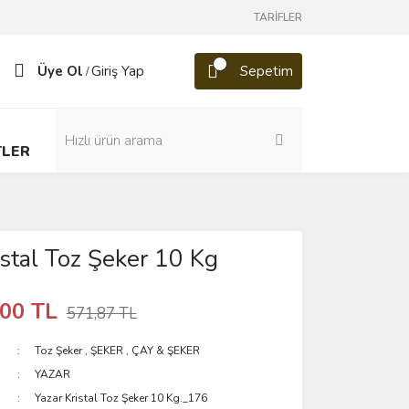
TARİFLER
Üye Ol
Giriş Yap
Sepetim
/
TLER
istal Toz Şeker 10 Kg
,00 TL
571,87 TL
Toz Şeker
,
ŞEKER
,
ÇAY & ŞEKER
YAZAR
Yazar Kristal Toz Şeker 10 Kg._176