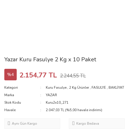
Yazar Kuru Fasulye 2 Kg x 10 Paket
2.154,77 TL
%4
2.244,55 TL
Kategori
Kuru Fasulye
,
2 Kg Ürünler
,
FASULYE
,
BAKLİYAT
Marka
YAZAR
Stok Kodu
Kuru2x10_271
Havale
2.047,03 TL (%5,00 havale indirimi)
Aynı Gün Kargo
Kargo Bedava