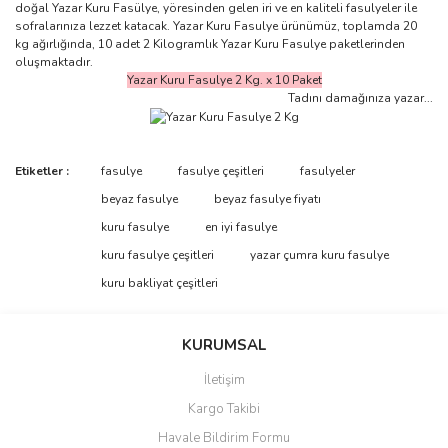
doğal Yazar Kuru Fasülye, yöresinden gelen iri ve en kaliteli fasulyeler ile
sofralarınıza lezzet katacak. Yazar Kuru Fasulye ürünümüz, toplamda 20
kg ağırlığında, 10 adet 2 Kilogramlık Yazar Kuru Fasulye paketlerinden
oluşmaktadır.
Yazar Kuru Fasulye 2 Kg. x 10 Paket
Tadını damağınıza yazar...
Bu ürünün fiyat bilgisi, resim, ürün açıklamalarında ve diğer
Etiketler :
fasulye
fasulye çeşitleri
fasulyeler
konularda yetersiz gördüğünüz noktaları öneri formunu kullanarak
Bu ürüne ilk yorumu siz yapın!
beyaz fasulye
beyaz fasulye fiyatı
tarafımıza iletebilirsiniz.
Görüş ve önerileriniz için teşekkür ederiz.
kuru fasulye
en iyi fasulye
kuru fasulye çeşitleri
yazar çumra kuru fasulye
Yorum Yaz
Ürün resmi kalitesiz, bozuk veya görüntülenemiyor.
kuru bakliyat çeşitleri
Ürün açıklamasında eksik bilgiler bulunuyor.
Ürün bilgilerinde hatalar bulunuyor.
KURUMSAL
Ürün fiyatı diğer sitelerden daha pahalı.
İletişim
Bu ürüne benzer farklı alternatifler olmalı.
Kargo Takibi
Havale Bildirim Formu