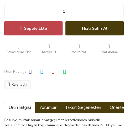
Sepete Ekle
Hızlı Satın Al
Tavsiye Et
Yorum Yaz
Fiyat Alarmı
Ürün Paylaş :
Karşılaştır
Ürün Bilgisi
Yorumlar
Taksit Seçenekleri
Önerilerin
Fasulye, mutfaklarımızın vazgeçilmez lezzetlerinden birisidir.
Tesislerimizde hijyen koşullarında, el değmeden paketlenen % 100 yerli ve