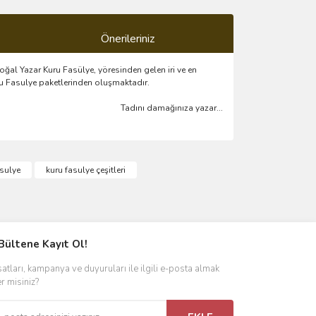
Önerileriniz
oğal Yazar Kuru Fasülye, yöresinden gelen iri ve en
uru Fasulye paketlerinden oluşmaktadır.
Tadını damağınıza yazar...
ımıza iletebilirsiniz.
asulye
kuru fasulye çeşitleri
Bültene Kayıt Ol!
satları, kampanya ve duyuruları ile ilgili e-posta almak
er misiniz?