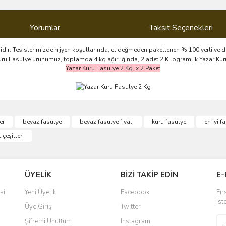
Yorumlar
Taksit Seçenekleri
idir. Tesislerimizde hijyen koşullarında, el değmeden paketlenen % 100 yerli ve d
ar Kuru Fasulye ürünümüz, toplamda 4 kg ağırlığında, 2 adet 2 Kilogramlık Yazar K
Yazar Kuru Fasulye 2 Kg. x 2 Paket
ve diğer konularda yetersiz gördüğünüz noktaları öneri formunu kullanarak taraf
er
beyaz fasulye
beyaz fasulye fiyatı
kuru fasulye
en iyi f
Bu ürüne ilk yorumu siz yapın!
 çeşitleri
r.
Yorum Yaz
ÜYELİK
BİZİ TAKİP EDİN
E-
si
Yeni Üyelik
Facebook
Fır
ist
Üye Girişi
Twitter
Şifremi Unuttum
Instagram