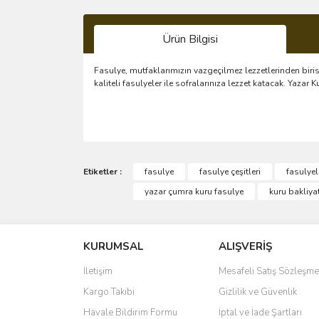
Ürün Bilgisi
Fasulye, mutfaklarımızın vazgeçilmez lezzetlerinden biris
kaliteli fasulyeler ile sofralarınıza lezzet katacak. Yaz
Bu ürünün fiyat bilgisi, resim, ürün açıklamalarında 
Görüş ve önerileriniz için teşekkür ederiz.
Etiketler :
fasulye
fasulye çeşitleri
fasulyel
yazar çumra kuru fasulye
kuru bakliyat
Ürün resmi kalitesiz, bozuk veya görüntülenemiyo
Ürün açıklamasında eksik bilgiler bulunuyor.
KURUMSAL
ALIŞVERİŞ
Ürün bilgilerinde hatalar bulunuyor.
Ürün fiyatı diğer sitelerden daha pahalı.
İletişim
Mesafeli Satış Sözleşme
Bu ürüne benzer farklı alternatifler olmalı.
Kargo Takibi
Gizlilik ve Güvenlik
Havale Bildirim Formu
İptal ve İade Şartları