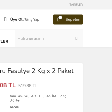
TARİFLER
Üye Ol
Giriş Yap
Sepetim
/
TLER
ru Fasulye 2 Kg x 2 Paket
,08 TL
519,88 TL
Kuru Fasulye
,
FASULYE
,
BAKLİYAT
,
2 Kg
Ürünler
YAZAR