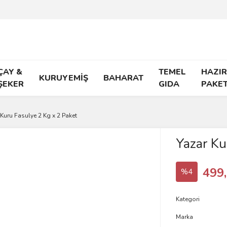
ÇAY &
TEMEL
HAZIR
KURUYEMİŞ
BAHARAT
ŞEKER
GIDA
PAKE
 Kuru Fasulye 2 Kg x 2 Paket
Yazar Ku
499
%4
Kategori
Marka