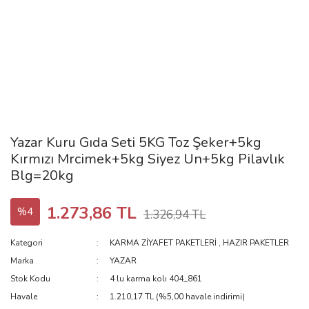
Yazar Kuru Gıda Seti 5KG Toz Şeker+5kg
Kırmızı Mrcimek+5kg Siyez Un+5kg Pilavlık
Blg=20kg
1.273,86 TL
%4
1.326,94 TL
Kategori
KARMA ZİYAFET PAKETLERİ
,
HAZIR PAKETLER
Marka
YAZAR
Stok Kodu
4 lu karma kolı 404_861
Havale
1.210,17 TL (%5,00 havale indirimi)