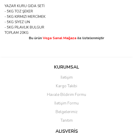
YAZAR KURU GIDA SETİ
- 5KG TOZ ŞEKER
- 5KG KIRMIZI MERCİMEK
- 5KG SİYEZ UN
- 5KG PİLAVLIK BULGUR
TOPLAM 20KG
Bu ürün
Vega Sanal Mağaza
ile listelenmiştir
Bu ürünün fiyat bilgisi, resim, ürün açıklamalarında ve diğer
konularda yetersiz gördüğünüz noktaları öneri formunu kullanarak
Bu ürüne ilk yorumu siz yapın!
KURUMSAL
tarafımıza iletebilirsiniz.
Görüş ve önerileriniz için teşekkür ederiz.
İletişim
Yorum Yaz
Kargo Takibi
Ürün resmi kalitesiz, bozuk veya görüntülenemiyor.
Havale Bildirim Formu
Ürün açıklamasında eksik bilgiler bulunuyor.
İletişim Formu
Ürün bilgilerinde hatalar bulunuyor.
Belgelerimiz
Ürün fiyatı diğer sitelerden daha pahalı.
Tanıtım
Bu ürüne benzer farklı alternatifler olmalı.
ALIŞVERİŞ