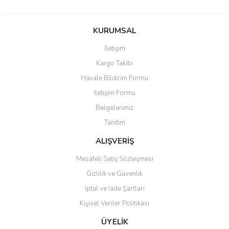
Bu ürünün fiyat bilgisi, resim, ürün açıklamalarında ve diğer
konularda yetersiz gördüğünüz noktaları öneri formunu kullanarak
Bu ürüne ilk yorumu siz yapın!
KURUMSAL
tarafımıza iletebilirsiniz.
Görüş ve önerileriniz için teşekkür ederiz.
İletişim
Yorum Yaz
Kargo Takibi
Ürün resmi kalitesiz, bozuk veya görüntülenemiyor.
Havale Bildirim Formu
Ürün açıklamasında eksik bilgiler bulunuyor.
İletişim Formu
Ürün bilgilerinde hatalar bulunuyor.
Belgelerimiz
Ürün fiyatı diğer sitelerden daha pahalı.
Tanıtım
Bu ürüne benzer farklı alternatifler olmalı.
ALIŞVERİŞ
Mesafeli Satış Sözleşmesi
Gizlilik ve Güvenlik
İptal ve İade Şartları
Gönder
Kişisel Veriler Politikası
ÜYELİK