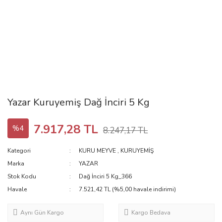
Yazar Kuruyemiş Dağ İnciri 5 Kg
7.917,28 TL
%4
8.247,17 TL
Kategori
KURU MEYVE
,
KURUYEMİŞ
Marka
YAZAR
Stok Kodu
Dağ İnciri 5 Kg_366
Havale
7.521,42 TL (%5,00 havale indirimi)
Aynı Gün Kargo
Kargo Bedava