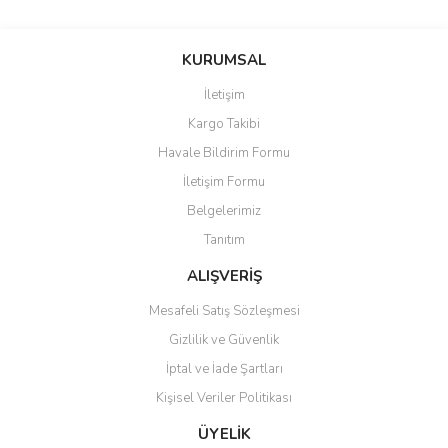
Bu ürünün fiyat bilgisi, resim, ürün açıklamalarında ve diğer
konularda yetersiz gördüğünüz noktaları öneri formunu kullanarak
Bu ürüne ilk yorumu siz yapın!
KURUMSAL
tarafımıza iletebilirsiniz.
Görüş ve önerileriniz için teşekkür ederiz.
İletişim
Yorum Yaz
Kargo Takibi
Ürün resmi kalitesiz, bozuk veya görüntülenemiyor.
Havale Bildirim Formu
Ürün açıklamasında eksik bilgiler bulunuyor.
İletişim Formu
Ürün bilgilerinde hatalar bulunuyor.
Belgelerimiz
Ürün fiyatı diğer sitelerden daha pahalı.
Tanıtım
Bu ürüne benzer farklı alternatifler olmalı.
ALIŞVERİŞ
Mesafeli Satış Sözleşmesi
Gizlilik ve Güvenlik
İptal ve İade Şartları
Gönder
Kişisel Veriler Politikası
ÜYELİK