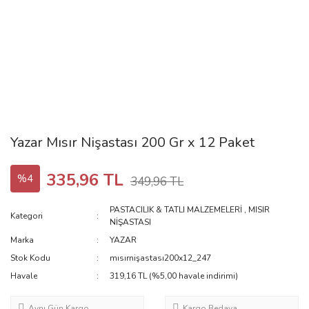
Yazar Mısır Nişastası 200 Gr x 12 Paket
335,96 TL
%4
349,96 TL
PASTACILIK & TATLI MALZEMELERİ
,
MISIR
Kategori
NİŞASTASI
Marka
YAZAR
Stok Kodu
mısırnişastası200x12_247
Havale
319,16 TL (%5,00 havale indirimi)
Aynı Gün Kargo
Kargo Bedava