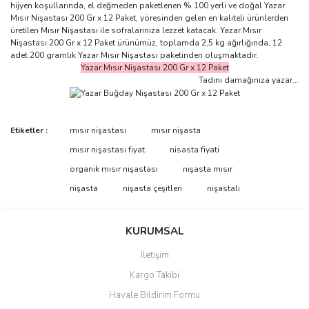
hijyen koşullarında, el değmeden paketlenen % 100 yerli ve doğal Yazar
Mısır Nişastası 200 Gr x 12 Paket, yöresinden gelen en kaliteli ürünlerden
üretilen Mısır Nişastası ile sofralarınıza lezzet katacak. Yazar Mısır
Nişastası 200 Gr x 12 Paket ürünümüz, toplamda 2,5 kg ağırlığında, 12
adet 200 gramlık Yazar Mısır Nişastası paketinden oluşmaktadır.
Yazar Mısır Nişastası 200 Gr x 12 Paket
Tadını damağınıza yazar...
Bu ürünün fiyat bilgisi, resim, ürün açıklamalarında ve diğer
Etiketler :
mısır nişastası
mısır nişasta
konularda yetersiz gördüğünüz noktaları öneri formunu kullanarak
Bu ürüne ilk yorumu siz yapın!
mısır nişastası fiyat
nisasta fiyati
tarafımıza iletebilirsiniz.
Görüş ve önerileriniz için teşekkür ederiz.
organik mısır nişastası
nişasta mısır
nişasta
nişasta çeşitleri
nişastalı
Yorum Yaz
Ürün resmi kalitesiz, bozuk veya görüntülenemiyor.
Ürün açıklamasında eksik bilgiler bulunuyor.
KURUMSAL
Ürün bilgilerinde hatalar bulunuyor.
İletişim
Ürün fiyatı diğer sitelerden daha pahalı.
Kargo Takibi
Bu ürüne benzer farklı alternatifler olmalı.
Havale Bildirim Formu