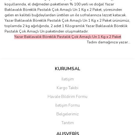
koşullarında, el değmeden paketlenen % 100 yerli ve doğal Yazar
Baklavalık Böreklik Pastalık Çok Amaçlı Un 1 Kg x 2 Paket, yöresinden
gelen en kaliteli buğdaylardan üretilen un ile sofralarınıza lezzet katacak.
Yazar Baklavalık Böreklik Pastalık Çok Amaçlı Un 1 Kg x 2 Paket ürünümüz,
toplamda 2 kg ağırlığında, 2 adet 1 Kilogramlık Yazar Baklavalık Böreklik
Pastalık Çok Amaçlı Un paketinden oluşmaktadır.
Yazar Baklavalık Böreklik Pastalık Çok Amaçlı Un 1 Kg x 2 Paket
Tadını damağınıza yazar...
Bu ürünün fiyat bilgisi, resim, ürün açıklamalarında ve diğer
konularda yetersiz gördüğünüz noktaları öneri formunu kullanarak
Bu ürüne ilk yorumu siz yapın!
KURUMSAL
tarafımıza iletebilirsiniz.
Görüş ve önerileriniz için teşekkür ederiz.
İletişim
Yorum Yaz
Kargo Takibi
Ürün resmi kalitesiz, bozuk veya görüntülenemiyor.
Havale Bildirim Formu
Ürün açıklamasında eksik bilgiler bulunuyor.
İletişim Formu
Ürün bilgilerinde hatalar bulunuyor.
Belgelerimiz
Ürün fiyatı diğer sitelerden daha pahalı.
Tanıtım
Bu ürüne benzer farklı alternatifler olmalı.
ALIŞVERİŞ