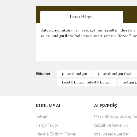
Ürün Bilgisi
Bulgur, mutfaklarımızın vazgeçilmez lezzetlerinden birisi
kaliteli bulgur ile sofralarınıza lezzet katacak. Yazar P
Bu ürünün fiyat bilgisi, resim, ürün açıklamalarında 
Görüş ve önerileriniz için teşekkür ederiz.
Etiketler :
pilavlık bulgur
pilavlık bulgur fiyatı
kısırlık bulgur pilavlık bulgur
bulgur p
Ürün resmi kalitesiz, bozuk veya görüntülenemiyo
Ürün açıklamasında eksik bilgiler bulunuyor.
KURUMSAL
ALIŞVERİŞ
Ürün bilgilerinde hatalar bulunuyor.
Ürün fiyatı diğer sitelerden daha pahalı.
İletişim
Mesafeli Satış Sözleşme
Bu ürüne benzer farklı alternatifler olmalı.
Kargo Takibi
Gizlilik ve Güvenlik
Havale Bildirim Formu
İptal ve İade Şartları