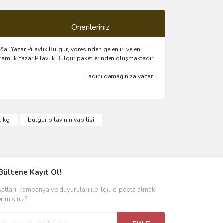
Önerileriniz
al Yazar Pilavlık Bulgur, yöresinden gelen iri ve en
gramlık Yazar Pilavlık Bulgur paketlerinden oluşmaktadır.
Tadını damağınıza yazar...
ımıza iletebilirsiniz.
1 kg
bulgur pilavinin yapilisi
Bültene Kayıt Ol!
satları, kampanya ve duyuruları ile ilgili e-posta almak
er misiniz?