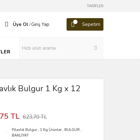
TARİFLER
Üye Ol
Giriş Yap
Sepetim
/
TLER
lavlık Bulgur 1 Kg x 12
,75 TL
623,70 TL
Pilavlık Bulgur
,
1 Kg Ürünler
,
BULGUR
,
BAKLİYAT