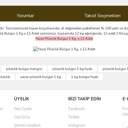
Yorumlar
Taksit Seçenekleri
dir. Tesislerimizde hijyen koşullarında, el değmeden paketlenen % 100 yerli ve doğ
ilavlık Bulgur 1 Kg x 12 Adet ürünümüz, toplamda 12 kg ağırlığında, 12 adet 1 Kilo
Yazar Pilavlık Bulgur 1 Kg. x 12 Adet
ve diğer konularda yetersiz gördüğünüz noktaları öneri formunu kullanarak taraf
pilavlık bulgur hangisi
pilavlık bulgur 1 kg fiyatı
pilavlık bulgur 
Bu ürüne ilk yorumu siz yapın!
ilavlık
yazar pilavlık bulgur 1 kg
1 kg bulgur fiyatı
r.
Yorum Yaz
ÜYELİK
BİZİ TAKİP EDİN
E-
si
Yeni Üyelik
Facebook
Fır
ist
Üye Girişi
Twitter
Şifremi Unuttum
Instagram