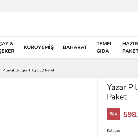
ÇAY &
TEMEL
HAZIR
KURUYEMİŞ
BAHARAT
ŞEKER
GIDA
PAKE
r Pilavlık Bulgur 1 Kg x 12 Paket
Yazar Pi
Paket
598
%4
Kategori