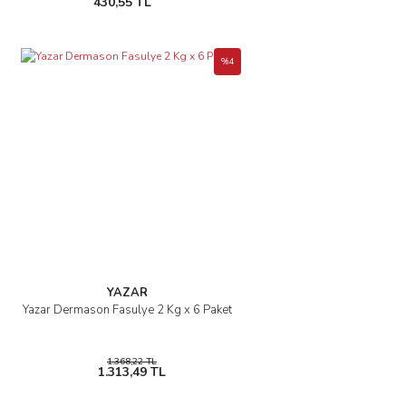
430,55 TL
%4
YAZAR
Yazar Dermason Fasulye 2 Kg x 6 Paket
1.368,22 TL
1.313,49 TL