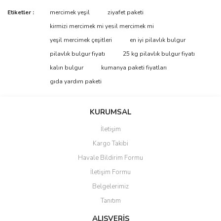
Etiketler :
mercimek yeşil
ziyafet paketi
kirmizi mercimek mi yesil mercimek mi
yeşil mercimek çeşitleri
en iyi pilavlık bulgur
pilavlık bulgur fiyatı
25 kg pilavlık bulgur fiyatı
kalın bulgur
kumanya paketi fiyatları
gıda yardım paketi
KURUMSAL
İletişim
Kargo Takibi
Havale Bildirim Formu
İletişim Formu
Belgelerimiz
Tanıtım
ALIŞVERİŞ