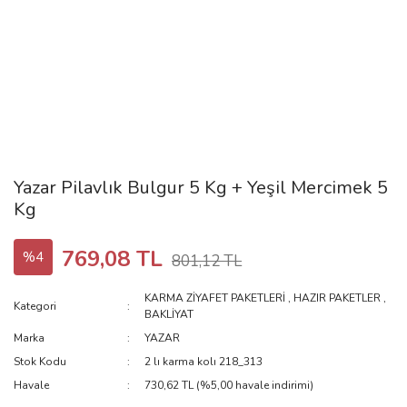
Yazar Pilavlık Bulgur 5 Kg + Yeşil Mercimek 5
Kg
769,08 TL
%4
801,12 TL
KARMA ZİYAFET PAKETLERİ
,
HAZIR PAKETLER
,
Kategori
BAKLİYAT
Marka
YAZAR
Stok Kodu
2 lı karma kolı 218_313
Havale
730,62 TL (%5,00 havale indirimi)