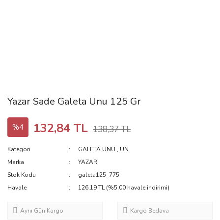
Yazar Sade Galeta Unu 125 Gr
132,84 TL
%4
138,37 TL
Kategori
GALETA UNU
,
UN
Marka
YAZAR
Stok Kodu
galeta125_775
Havale
126,19 TL (%5,00 havale indirimi)
Aynı Gün Kargo
Kargo Bedava