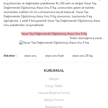
koşullarında, el değmeden paketlenen % 100 yerli ve doğal Yazar Taş
Değirmende Öğütülmüş Arpa Unu 5 Kg, yöresinden gelen en kaliteli
ürünlerden üretilen Un ile sofralarınıza lezzet katacak. Yazar Taş
Değirmende Öğütülmüş Arpa Unu 5 Kg ürünümüz, toplamda 5 kg
ağırlığında, 1 adet 5 kilogramlık Yazar Taş Değirmende Öğütülmüş Arpa
Unu paketinden oluşmaktadır.
Yazar Taş Değirmende Öğütülmüş Arpa Unu 5 Kg
Tadını damağınıza yazar...
Bu ürünün fiyat bilgisi, resim, ürün açıklamalarında ve diğer
Etiketler :
arpa unu
arpa unu fiyat
arpa unu 25 kg
konularda yetersiz gördüğünüz noktaları öneri formunu kullanarak
Bu ürüne ilk yorumu siz yapın!
tarafımıza iletebilirsiniz.
Görüş ve önerileriniz için teşekkür ederiz.
KURUMSAL
Yorum Yaz
İletişim
Ürün resmi kalitesiz, bozuk veya görüntülenemiyor.
Kargo Takibi
Ürün açıklamasında eksik bilgiler bulunuyor.
Havale Bildirim Formu
Ürün bilgilerinde hatalar bulunuyor.
İletişim Formu
Ürün fiyatı diğer sitelerden daha pahalı.
Belgelerimiz
Bu ürüne benzer farklı alternatifler olmalı.