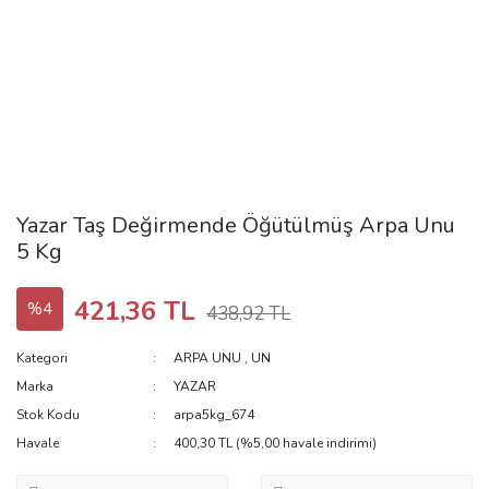
Yazar Taş Değirmende Öğütülmüş Arpa Unu
5 Kg
421,36 TL
%4
438,92 TL
Kategori
ARPA UNU
,
UN
Marka
YAZAR
Stok Kodu
arpa5kg_674
Havale
400,30 TL (%5,00 havale indirimi)