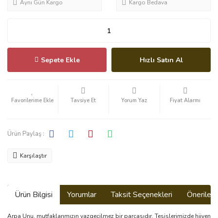
Aynı Gün Kargo
Kargo Bedava
Sepete Ekle
Hızlı Satın Al
Tavsiye Et
Yorum Yaz
Fiyat Alarmı
Ürün Paylaş :
Karşılaştır
Ürün Bilgisi
Yorumlar
Taksit Seçenekleri
Önerilerin
Arpa Unu, mutfaklarımızın vazgeçilmez bir parçasıdır. Tesislerimizde hijyen