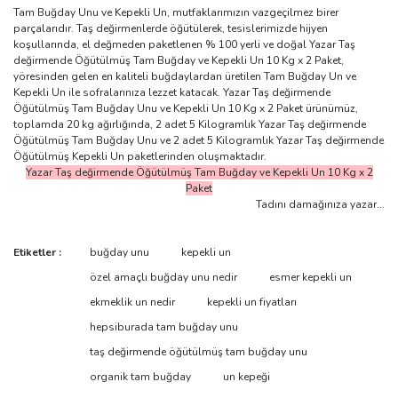
Tam Buğday Unu ve Kepekli Un, mutfaklarımızın vazgeçilmez birer
parçalarıdır. Taş değirmenlerde öğütülerek, tesislerimizde hijyen
koşullarında, el değmeden paketlenen % 100 yerli ve doğal Yazar Taş
değirmende Öğütülmüş Tam Buğday ve Kepekli Un 10 Kg x 2 Paket,
yöresinden gelen en kaliteli buğdaylardan üretilen Tam Buğday Un ve
Kepekli Un ile sofralarınıza lezzet katacak. Yazar Taş değirmende
Öğütülmüş Tam Buğday Unu ve Kepekli Un 10 Kg x 2 Paket ürünümüz,
toplamda 20 kg ağırlığında, 2 adet 5 Kilogramlık Yazar Taş değirmende
Öğütülmüş Tam Buğday Unu ve 2 adet 5 Kilogramlık Yazar Taş değirmende
Öğütülmüş Kepekli Un paketlerinden oluşmaktadır.
Yazar Taş değirmende Öğütülmüş Tam Buğday ve Kepekli Un 10 Kg x 2
Paket
Tadını damağınıza yazar...
Bu ürünün fiyat bilgisi, resim, ürün açıklamalarında ve diğer
Etiketler :
buğday unu
kepekli un
konularda yetersiz gördüğünüz noktaları öneri formunu kullanarak
Bu ürüne ilk yorumu siz yapın!
özel amaçlı buğday unu nedir
esmer kepekli un
tarafımıza iletebilirsiniz.
Görüş ve önerileriniz için teşekkür ederiz.
ekmeklik un nedir
kepekli un fiyatları
hepsiburada tam buğday unu
Yorum Yaz
Ürün resmi kalitesiz, bozuk veya görüntülenemiyor.
taş değirmende öğütülmüş tam buğday unu
Ürün açıklamasında eksik bilgiler bulunuyor.
organik tam buğday
un kepeği
Ürün bilgilerinde hatalar bulunuyor.