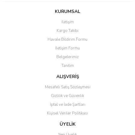
Ürün fiyatı diğer sitelerden daha pahalı.
KURUMSAL
Bu ürüne benzer farklı alternatifler olmalı.
İletişim
Kargo Takibi
Havale Bildirim Formu
İletişim Formu
Gönder
Belgelerimiz
Tanıtım
ALIŞVERİŞ
Mesafeli Satış Sözleşmesi
Gizlilik ve Güvenlik
İptal ve İade Şartları
Kişisel Veriler Politikası
ÜYELİK
Yeni Üyelik