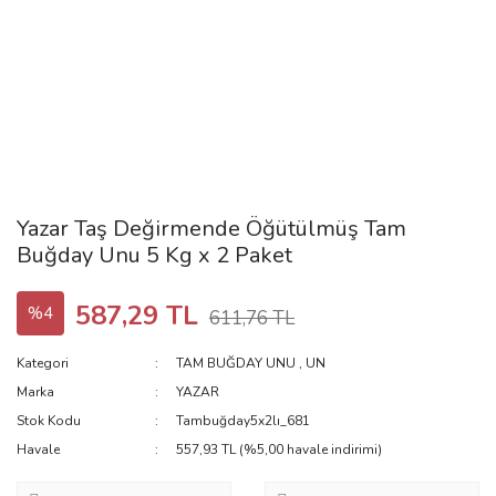
Yazar Taş Değirmende Öğütülmüş Tam
Buğday Unu 5 Kg x 2 Paket
587,29 TL
%4
611,76 TL
Kategori
TAM BUĞDAY UNU
,
UN
Marka
YAZAR
Stok Kodu
Tambuğday5x2lı_681
Havale
557,93 TL (%5,00 havale indirimi)