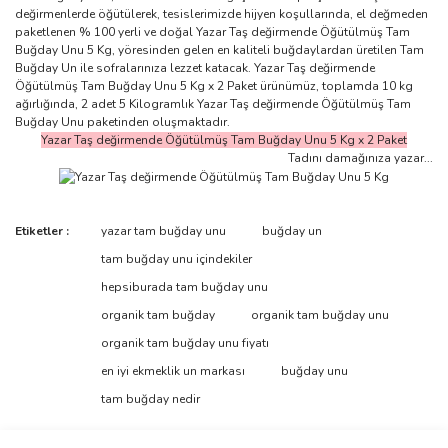
değirmenlerde öğütülerek, tesislerimizde hijyen koşullarında, el değmeden
paketlenen % 100 yerli ve doğal Yazar Taş değirmende Öğütülmüş Tam
Buğday Unu 5 Kg, yöresinden gelen en kaliteli buğdaylardan üretilen Tam
Buğday Un ile sofralarınıza lezzet katacak. Yazar Taş değirmende
Öğütülmüş Tam Buğday Unu 5 Kg x 2 Paket ürünümüz, toplamda 10 kg
ağırlığında, 2 adet 5 Kilogramlık Yazar Taş değirmende Öğütülmüş Tam
Buğday Unu paketinden oluşmaktadır.
Yazar Taş değirmende Öğütülmüş Tam Buğday Unu 5 Kg x 2 Paket
Tadını damağınıza yazar...
Bu ürünün fiyat bilgisi, resim, ürün açıklamalarında ve diğer
Etiketler :
yazar tam buğday unu
buğday un
konularda yetersiz gördüğünüz noktaları öneri formunu kullanarak
Bu ürüne ilk yorumu siz yapın!
tam buğday unu içindekiler
tarafımıza iletebilirsiniz.
Görüş ve önerileriniz için teşekkür ederiz.
hepsiburada tam buğday unu
organik tam buğday
organik tam buğday unu
Yorum Yaz
Ürün resmi kalitesiz, bozuk veya görüntülenemiyor.
organik tam buğday unu fiyatı
Ürün açıklamasında eksik bilgiler bulunuyor.
en iyi ekmeklik un markası
buğday unu
Ürün bilgilerinde hatalar bulunuyor.
tam buğday nedir
Ürün fiyatı diğer sitelerden daha pahalı.
Bu ürüne benzer farklı alternatifler olmalı.