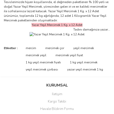
Tesislerimizde hijyen koşullarında, el değmeden paketlenen % 100 yerli ve
doğal Yazar Yeşil Mercimek, yöresinden gelen iri ve en kaliteli mercimekler
ile sofralarınıza lezzet katacak. Yazar Yeşil Mercimek 1 Kg. x 12 Adet
ürünümüz, toplamda 12 kg ağırlığında, 12 adet 1 Kilogramlık Yazar Yeşil
Mercimek paketlerinden oluşmaktadır.
Yazar Yeşil Mercimek 1 Kg. x 12 Adet
Tadını damağınıza yazar...
Bu ürünün fiyat bilgisi, resim, ürün açıklamalarında ve diğer
Etiketler :
mercim
mercimek çor
yeşil mercimek
konularda yetersiz gördüğünüz noktaları öneri formunu kullanarak
Bu ürüne ilk yorumu siz yapın!
mercimek yeşil
mercimek yeşil fiyat
tarafımıza iletebilirsiniz.
Görüş ve önerileriniz için teşekkür ederiz.
1 kg yeşil mercimek fiyatı
1 kg yeşil mercimek
yeşil mercimek çorbası
yazar yeşil mercimek 1 kg
Yorum Yaz
Ürün resmi kalitesiz, bozuk veya görüntülenemiyor.
Ürün açıklamasında eksik bilgiler bulunuyor.
KURUMSAL
Ürün bilgilerinde hatalar bulunuyor.
İletişim
Ürün fiyatı diğer sitelerden daha pahalı.
Kargo Takibi
Bu ürüne benzer farklı alternatifler olmalı.
Havale Bildirim Formu