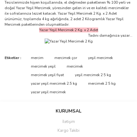
Tesislerimizde hijyen koşullarında, el değmeden paketlenen % 100 yerli ve
doğal Yazar Yeşil Mercimek, yöresinden gelen iri ve en kaliteli mercimekler
ile sofralarınıza lezzet katacak. Yazar Yeşil Mercimek 2 Kg. x 2 Adet
ürünümüz, toplamda 4 kg ağırlığında, 2 adet 2 Kilogramlık Yazar Yeşil
Mercimek paketlerinden oluşmaktadır.
Yazar Yeşil Mercimek 2 Kg. x 2 Adet
Tadını damağınıza yazar...
Bu ürünün fiyat bilgisi, resim, ürün açıklamalarında ve diğer
Etiketler :
mercim
mercimek çor
yeşil mercimek
konularda yetersiz gördüğünüz noktaları öneri formunu kullanarak
Bu ürüne ilk yorumu siz yapın!
mercimek yeşil
mercimek
tarafımıza iletebilirsiniz.
Görüş ve önerileriniz için teşekkür ederiz.
mercimek yeşil fiyat
yeşil mercimek 2 5 kg
yazar yeşil mercimek 2.5 kg
mercimek 2 5 kg
Yorum Yaz
Ürün resmi kalitesiz, bozuk veya görüntülenemiyor.
yazar yeşil mercimek
Ürün açıklamasında eksik bilgiler bulunuyor.
Ürün bilgilerinde hatalar bulunuyor.
KURUMSAL
Ürün fiyatı diğer sitelerden daha pahalı.
İletişim
Bu ürüne benzer farklı alternatifler olmalı.
Kargo Takibi