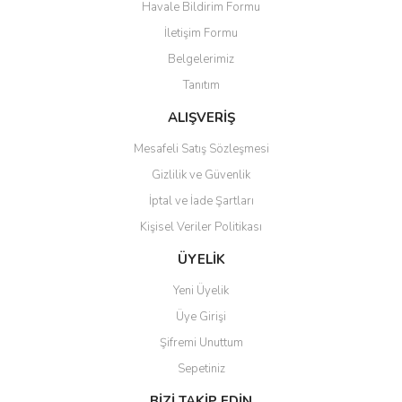
Havale Bildirim Formu
İletişim Formu
Belgelerimiz
Gönder
Tanıtım
ALIŞVERİŞ
Mesafeli Satış Sözleşmesi
Gizlilik ve Güvenlik
İptal ve İade Şartları
Kişisel Veriler Politikası
ÜYELİK
Yeni Üyelik
Üye Girişi
Şifremi Unuttum
Sepetiniz
BİZİ TAKİP EDİN