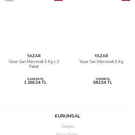
YAZAR
YAZAR
Yazar Sarı Mercimek 5 Kg x 2
Yazar Sarı Mercimek 5 Kg
Paket
1.319,10 TL
710,98 TL
1.266,34 TL
682,54 TL
KURUMSAL
İletişim