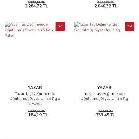
2.379,92 TL
2.125,33 TL
2.284,72 TL
2.040,32 TL
%4
%4
YAZAR
YAZAR
Yazar Taş Değirmende
Yazar Taş Değirmende
Öğütülmüş Siyez Unu 5 Kg x
Öğütülmüş Siyez Unu 5 Kg
2 Paket
1.233,53 TL
764,01 TL
1.184,19 TL
733,45 TL