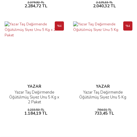
2.379,92 TL
2.125,33 TL
2.284,72 TL
2.040,32 TL
%4
%4
YAZAR
YAZAR
Yazar Taş Değirmende
Yazar Taş Değirmende
Öğütülmüş Siyez Unu 5 Kg x
Öğütülmüş Siyez Unu 5 Kg
2 Paket
1.233,53 TL
764,01 TL
1.184,19 TL
733,45 TL