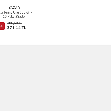
YAZAR
zar Pirinç Unu 500 Gr x
İncele
10 Paket (Sade)
386,60 TL
4
Sepete Ekle
371,14 TL