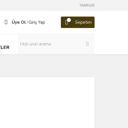
TARİFLER
Üye Ol
Giriş Yap
Sepetim
/
TLER