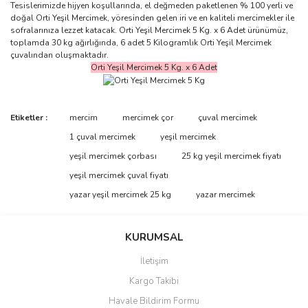
Tesislerimizde hijyen koşullarında, el değmeden paketlenen % 100 yerli ve
doğal Orti Yeşil Mercimek, yöresinden gelen iri ve en kaliteli mercimekler ile
sofralarınıza lezzet katacak. Orti Yeşil Mercimek 5 Kg. x 6 Adet ürünümüz,
toplamda 30 kg ağırlığında, 6 adet 5 Kilogramlık Orti Yeşil Mercimek
çuvalından oluşmaktadır.
Orti Yeşil Mercimek 5 Kg. x 6 Adet
Bu ürünün fiyat bilgisi, resim, ürün açıklamalarında ve diğer
Etiketler :
mercim
mercimek çor
çuval mercimek
konularda yetersiz gördüğünüz noktaları öneri formunu kullanarak
Bu ürüne ilk yorumu siz yapın!
1 çuval mercimek
yeşil mercimek
tarafımıza iletebilirsiniz.
Görüş ve önerileriniz için teşekkür ederiz.
yeşil mercimek çorbası
25 kg yeşil mercimek fiyatı
yeşil mercimek çuval fiyatı
Yorum Yaz
Ürün resmi kalitesiz, bozuk veya görüntülenemiyor.
yazar yeşil mercimek 25 kg
yazar mercimek
Ürün açıklamasında eksik bilgiler bulunuyor.
Ürün bilgilerinde hatalar bulunuyor.
KURUMSAL
Ürün fiyatı diğer sitelerden daha pahalı.
İletişim
Bu ürüne benzer farklı alternatifler olmalı.
Kargo Takibi
Havale Bildirim Formu