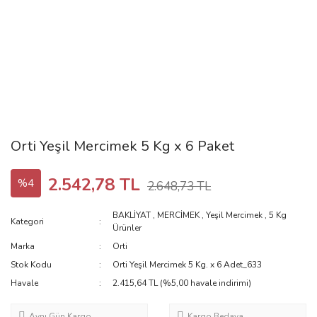
Orti Yeşil Mercimek 5 Kg x 6 Paket
2.542,78 TL
%4
2.648,73 TL
BAKLİYAT
,
MERCİMEK
,
Yeşil Mercimek
,
5 Kg
Kategori
Ürünler
Marka
Orti
Stok Kodu
Orti Yeşil Mercimek 5 Kg. x 6 Adet_633
Havale
2.415,64 TL (%5,00 havale indirimi)
Aynı Gün Kargo
Kargo Bedava