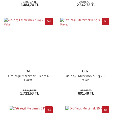
2.588,27 TL
2.648,73 TL
2.484,74 TL
2.542,78 TL
%4
%4
Orti
Orti
Orti Yeşil Mercimek 5 Kg x 4
Orti Yeşil Mercimek 5 Kg x 2
Paket
Paket
1.794,30 TL
928,62 TL
1.722,53 TL
891,48 TL
%4
%4