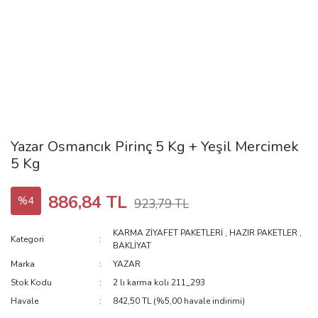
Yazar Osmancık Pirinç 5 Kg + Yeşil Mercimek
5 Kg
886,84 TL
%4
923,79 TL
KARMA ZİYAFET PAKETLERİ
,
HAZIR PAKETLER
,
Kategori
BAKLİYAT
Marka
YAZAR
Stok Kodu
2 lı karma kolı 211_293
Havale
842,50 TL (%5,00 havale indirimi)