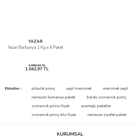
YAZAR
Yazar Barbunya 1 Kg x 6 Paket
1.086,43 TL
1.042,97 TL
Etiketler :
pilavlık pirinç
yeşil mercimek
mercimek yeşil
ramazan kumanya paketi
baldo osmancık pirinç
osmancık pirinci fiyatı
avantajlı paketler
osmancık pirinç kilo fiyatı
ramazan ziyafet paketi
KURUMSAL