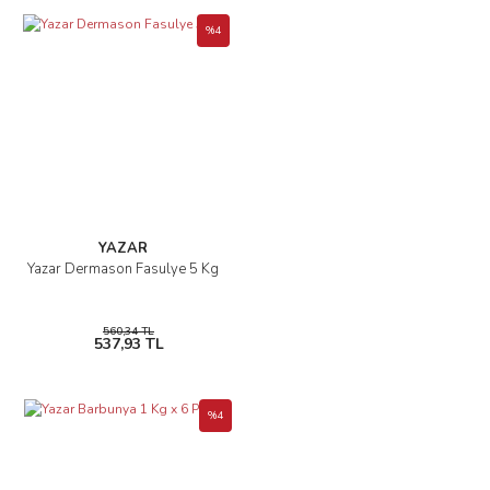
%4
YAZAR
Yazar Dermason Fasulye 5 Kg
560,34 TL
537,93 TL
%4